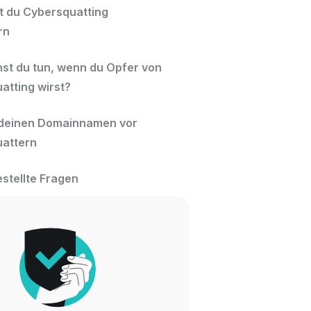
t du Cybersquatting
rn
st du tun, wenn du Opfer von
atting wirst?
deinen Domainnamen vor
attern
estellte Fragen