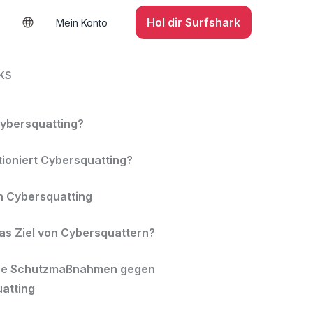
Hol dir Surfshark
Mein Konto
KS
Cybersquatting?
tioniert Cybersquatting?
n Cybersquatting
das Ziel von Cybersquattern?
che Schutzmaßnahmen gegen
atting