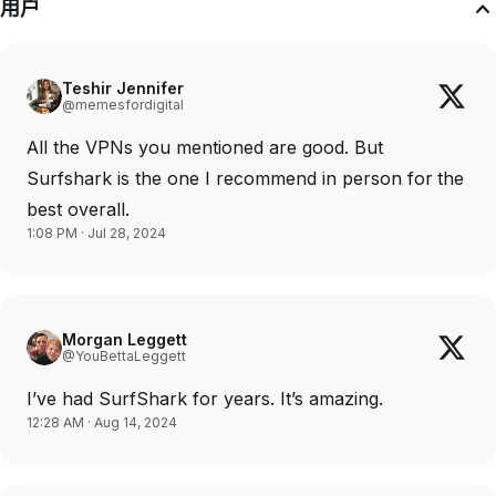
用户
Teshir Jennifer
@memesfordigital
All the VPNs you mentioned are good. But
Surfshark is the one I recommend in person for the
best overall.
1:08 PM · Jul 28, 2024
Morgan Leggett
@YouBettaLeggett
I’ve had SurfShark for years. It’s amazing.
12:28 AM · Aug 14, 2024