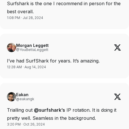
Surfshark is the one I recommend in person for the
best overall.
1:08 PM · Jul 28, 2024
Morgan Leggett
@YouBettaLeggett
I’ve had SurfShark for years. It’s amazing.
12:28 AM · Aug 14, 2024
Eakan
@eakangk
Trialling out
@surfshark’s
IP rotation. It is doing it
pretty well. Seamless in the background.
3:20 PM · Oct 26, 2024