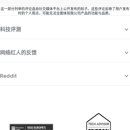
这一部分列举的评论选自社交媒体平台上公开发布的帖子。这些评论反映了用户发布
时的个人观点，可能无法全面体现我公司产品的功能与品质。
科技评测
网络红人的反馈
Reddit
“Surfshark 是一款近乎完美且功能强大的
“
VPN，价格也非常划算，而且其竞争对手都
是顶级优质提供商。”