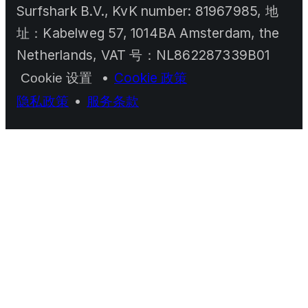
Surfshark B.V., KvK number: 81967985, 地
址：Kabelweg 57, 1014BA Amsterdam, the
Netherlands, VAT 号：NL862287339B01
•
Cookie 政策
Cookie 设置
隐私政策
•
服务条款