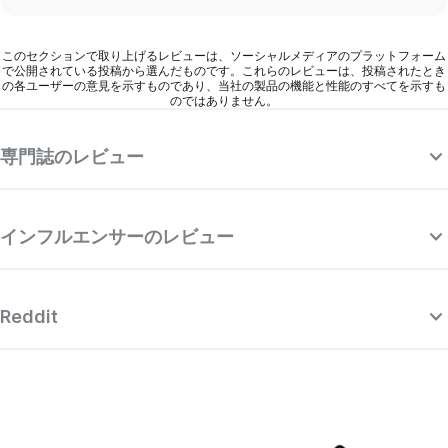
このセクションで取り上げるレビューは、ソーシャルメディアのプラットフォーム
で公開されている投稿から選んだものです。これらのレビューは、投稿されたとき
の各ユーザーの意見を示すものであり、当社の製品の機能と性能のすべてを示すも
のではありません。
専門誌のレビュー
インフルエンサーのレビュー
Reddit
“Surfshark は、他のトップクラスの有料
“
VPN プロバイダーと肩を並べており、とて
す
も洗練された強力な VPN でありながら、
度
料金設定が非常に魅力的です。”