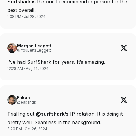
Surfshark is the one I recommend in person for the
best overall.
1:08 PM · Jul 28, 2024
Morgan Leggett
@YouBettaLeggett
I’ve had SurfShark for years. It’s amazing.
12:28 AM · Aug 14, 2024
Eakan
@eakangk
Trialling out
@surfshark’s
IP rotation. It is doing it
pretty well. Seamless in the background.
3:20 PM · Oct 26, 2024