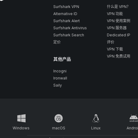
Surfshark VPN
什么是 VPN？
Alternative ID
VPN 功能
Surfshark Alert
VPN 使用案例
Surfshark Antivirus
VPN 服务器
Surfshark Search
Dedicated IP
定价
评价
VPN 下载
VPN 免费试用
其他产品
Incogni
Ironwall
Saily
Windows
macOS
Linux
Andro