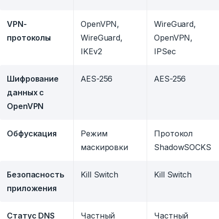
VPN-
OpenVPN,
WireGuard,
протоколы
WireGuard,
OpenVPN,
IKEv2
IPSec
Шифрование
AES-256
AES-256
данных с
OpenVPN
Обфускация
Режим
Протокол
маскировки
ShadowSOCKS
Безопасность
Kill Switch
Kill Switch
приложения
Статус DNS
Частный
Частный