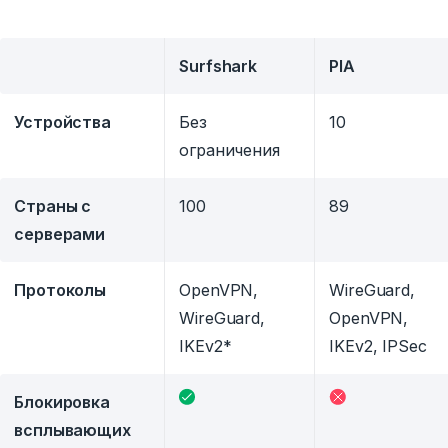
Surfshark
PIA
Устройства
Без
10
ограничения
Страны с
100
89
серверами
Протоколы
OpenVPN,
WireGuard,
WireGuard,
OpenVPN,
IKEv2*
IKEv2, IPSec
Блокировка
всплывающих