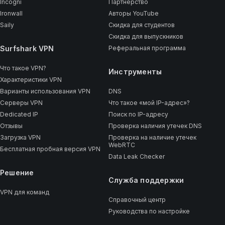
Incogni
Партнерство
Ironwall
Авторы YouTube
Saily
Скидка для студентов
Скидка для выпускников
Surfshark VPN
Реферальная программа
Что такое VPN?
Инструменты
Характеристики VPN
Варианты использования VPN
DNS
Серверы VPN
Что такое «мой IP-адрес»?
Dedicated IP
Поиск по IP-адресу
Отзывы
Проверка наличия утечек DNS
Загрузка VPN
Проверка на наличие утечек
WebRTC
Бесплатная пробная версия VPN
Data Leak Checker
Решение
Служба поддержки
VPN для команд
Справочный центр
Руководства по настройке