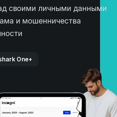
над своими личными данными
ама и мошенничества
чности
fshark One+