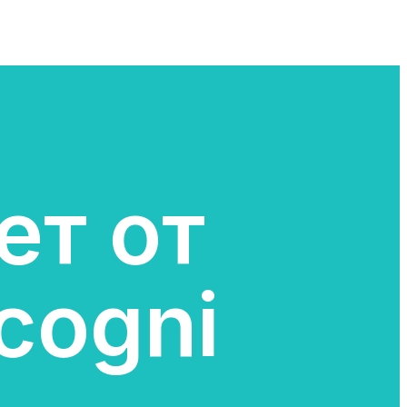
ет от
cogni