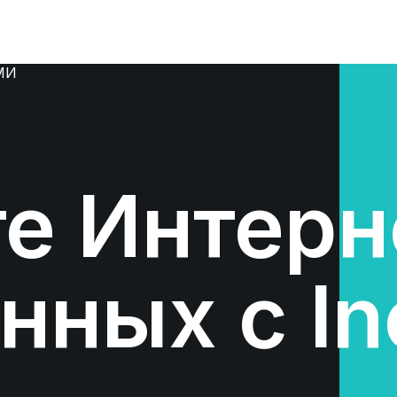
МИ
е Интерн
нных с In