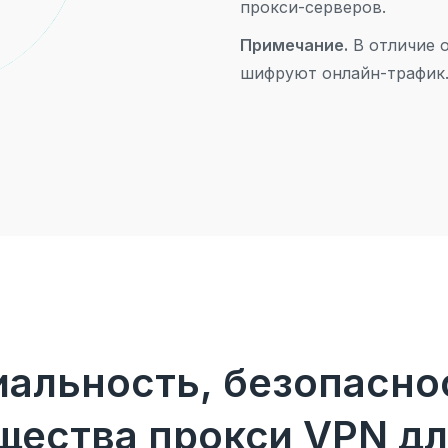
прокси-серверов.
Примечание.
В отличие о
шифруют онлайн-трафик
альность, безопаснос
ества прокси VPN для