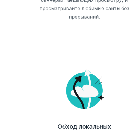
баннерах, мешающих просмотру, и
просматривайте любимые сайты без
прерываний.
Обход локальных