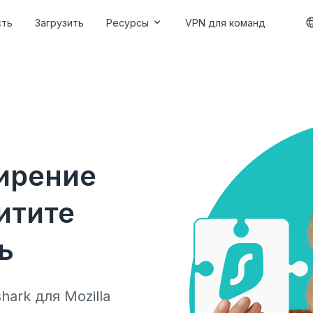
сть
Загрузить
Ресурсы
VPN для команд
ирение
щитите
ь
ark для Mozilla