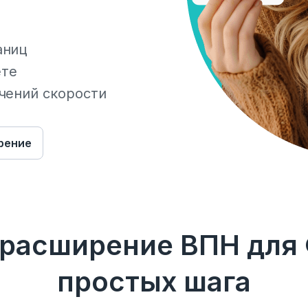
аниц
ете
чений скорости
рение
 расширение ВПН для
простых шага