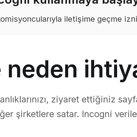
 komisyoncularıyla iletişime geçme izn
 neden ihtiy
lıklarınızı, ziyaret ettiğiniz say
ğer şirketlere satar. Incogni verile