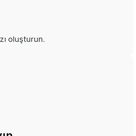
zı oluşturun.
yın