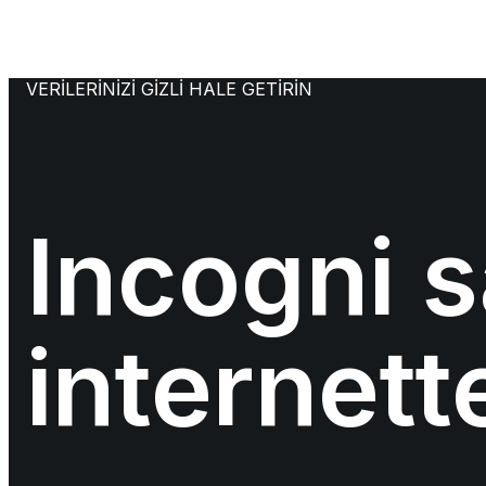
VERİLERİNİZİ GİZLİ HALE GETİRİN
Incogni 
internett