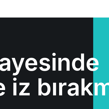
sayesinde
e iz bırak