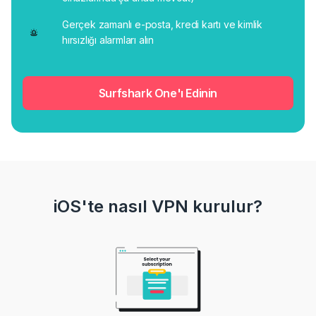
Gerçek zamanlı e-posta, kredi kartı ve kimlik
hırsızlığı alarmları alın
Surfshark One'ı Edinin
iOS'te nasıl VPN kurulur?