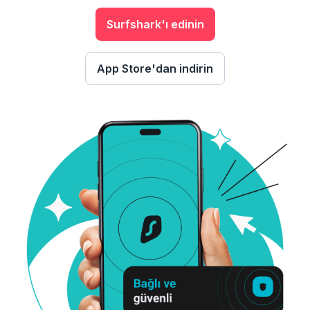
Surfshark'ı edinin
App Store'dan indirin