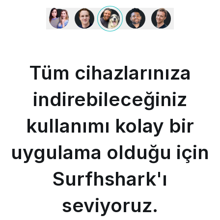
Tüm
cihazlarınıza
indirebileceğiniz
kullanımı
kolay
bir
Tüm cihazlarınıza
uygulama
olduğu
için
indirebileceğiniz
Surfhshark'ı
seviyoruz.
kullanımı kolay bir
-
MAX
&
uygulama olduğu için
OCCY
Surfhshark'ı
seviyoruz.