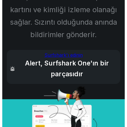
kartını ve kimliği izleme olanağı
sağlar. Sızıntı olduğunda anında
bildirimler gönderir.
Surfshark'ı edinin
Alert, Surfshark One'ın bir
parçasıdır