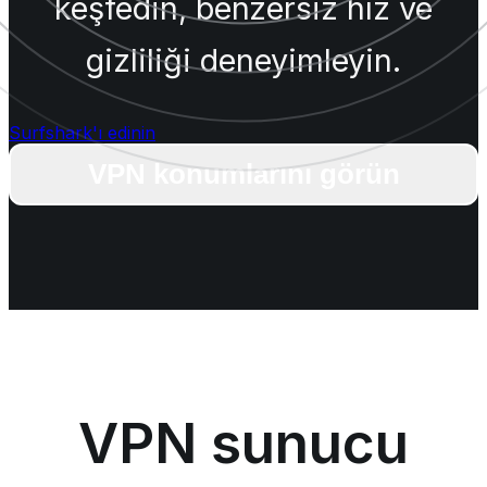
keşfedin, benzersiz hız ve
gizliliği deneyimleyin.
Surfshark'ı edinin
VPN konumlarını görün
VPN sunucu