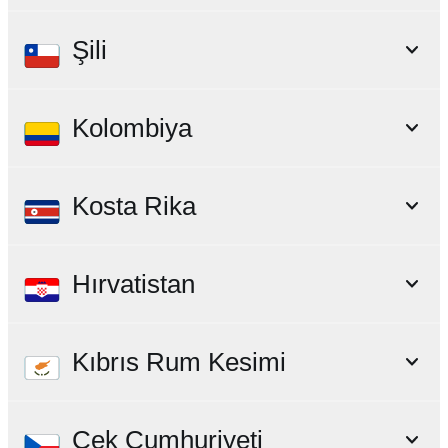
Şili
Kolombiya
Kosta Rika
Hırvatistan
Kıbrıs Rum Kesimi
Çek Cumhuriyeti