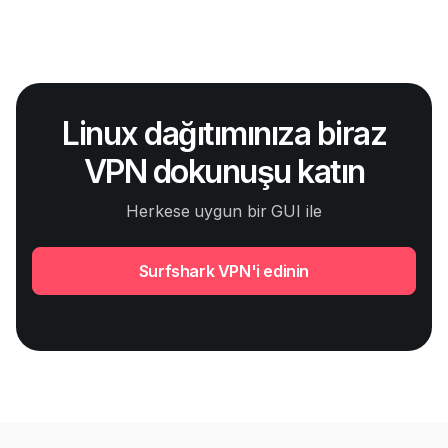
Linux dağıtımınıza biraz
VPN dokunuşu katın
Herkese uygun bir GUI ile
Surfshark VPN'i edinin