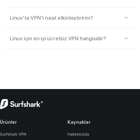
Linux'ta VPN'i nasıl etkinleştiririm?
Linux için en iyi ücretsiz VPN hangisidir?
Ürünler
Kaynaklar
Surfshark VPN
Hakkımızda