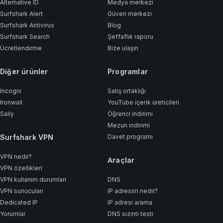
Alternative ID
Medya merkezi
Surfshark Alert
Güven merkezi
Surfshark Antivirus
Blog
Surfshark Search
Şeffaflık raporu
Ücretlendirme
Bize ulaşın
Diğer ürünler
Programlar
Incogni
Satış ortaklığı
Ironwall
YouTube içerik üreticileri
Saily
Öğrenci indirimi
Mezun indirimi
Surfshark VPN
Davet programı
VPN nedir?
Araçlar
VPN özellikleri
VPN kullanım durumları
DNS
VPN sunucuları
IP adresim nedir?
Dedicated IP
IP adresi arama
Yorumlar
DNS sızıntı testi