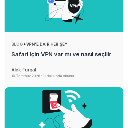
BLOG
VPN'E DAIR HER ŞEY
Safari için VPN var mı ve nasıl seçilir
Alek Furgal
10 Temmuz 2026
· 11 dakikada okunur