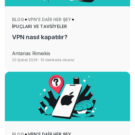
BLOG
VPN'E DAIR HER ŞEY
İPUÇLARI VE TAVSIYELER
VPN nasıl kapatılır?
Antanas Rimeikis
20 Şubat 2026
· 10 dakikada okunur
BLOG
VPN'E DAIR HER ŞEY