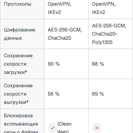
Протоколы
OpenVPN,
OpenVPN,
IKEv2
IKEv2
AES-256-GCM,
Шифрование
AES-256-GCM,
ChaCha20-
данных
ChaCha20
Poly1305
Сохранение
скорости
90 %
88 %
загрузки*
Сохранение
скорости
56 %
69 %
выгрузки*
Блокировка
всплывающих
(Clean
окон о файлах
Web)