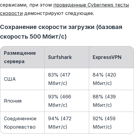
сервисами, при этом
проведенные Cybernews тесты
скорости
демонстрируют следующее.
Сохранение скорости загрузки (базовая
скорость 500 Мбит/с)
Размещение
Surfshark
ExpressVPN
сервера
83% (417
84% (420
США
Мбит/с)
Мбит/с)
93% (466
88% (439
Япония
Мбит/с)
Мбит/с)
Соединенное
94% (472
92% (459
Королевство
Мбит/с)
Мбит/с)