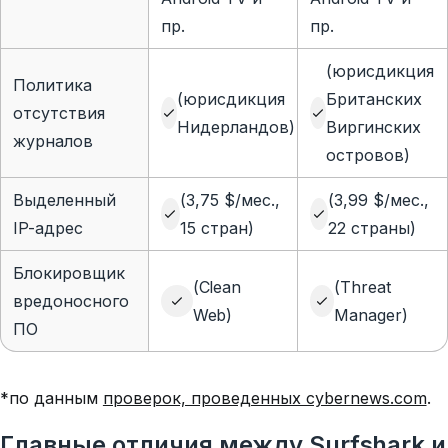
пр.
пр.
(юрисдикция
Политика
(юрисдикция
Британских
отсутствия
Нидерландов)
Виргинских
журналов
островов)
Выделенный
(3,75 $/мес.,
(3,99 $/мес.,
IP-адрес
15 стран)
22 страны)
Блокировщик
(Clean
(Threat
вредоносного
Web)
Manager)
ПО
*по данным
проверок, проведенных cybernews.com
.
Главные отличия между Surfshark и