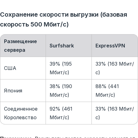
Сохранение скорости выгрузки (базовая
скорость 500 Мбит/с)
Размещение
Surfshark
ExpressVPN
сервера
39% (195
33% (163 Мбит/
США
Мбит/с)
с)
38% (190
88% (441
Япония
Мбит/с)
Мбит/с)
Соединенное
92% (461
33% (163 Мбит/
Королевство
Мбит/с)
с)