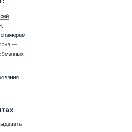
исей
и,
м спамерам
фона —
 обманных
зования
нтах
выдавать