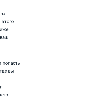
она
 этого
Ниже
 ваш
т попасть
 где вы
т
щего