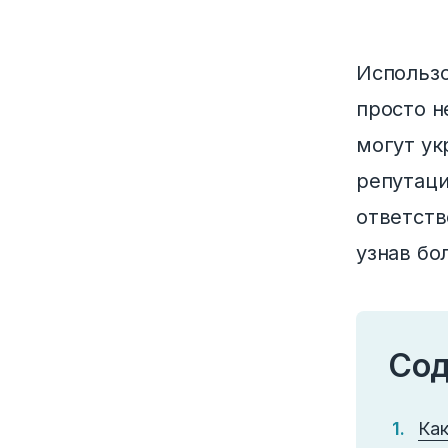
Использо
просто н
могут ук
репутаци
ответств
узнав бо
Сод
Как