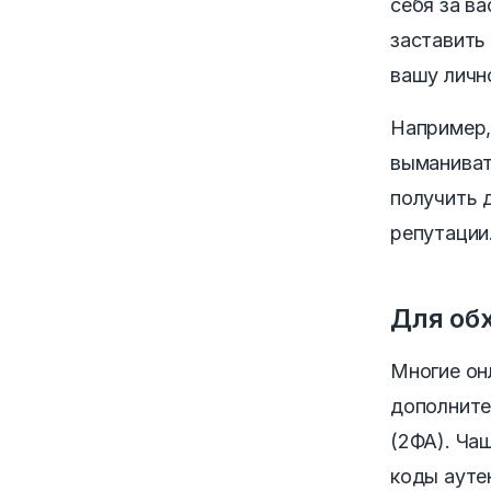
себя за в
заставить
вашу личн
Например,
выманиват
получить 
репутации
Для об
Многие онл
дополните
(2ФА). Ча
коды ауте