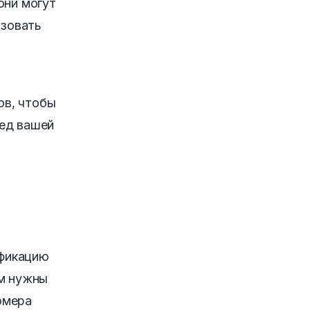
они могут
ьзовать
ов, чтобы
ред вашей
ификацию
ам нужны
омера