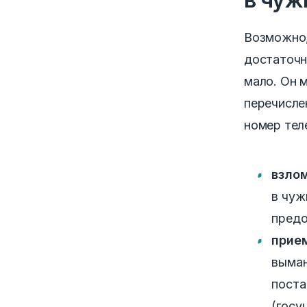
Возможно,
достаточн
мало. Он 
перечисле
номер тел
взло
в чуж
предо
прие
выман
поста
(госу