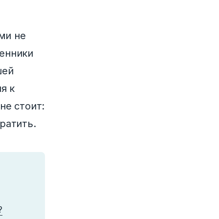
ми не
ленники
шей
я к
не стоит:
вратить.
?