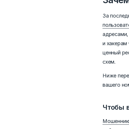
За послед
пользоват
адресами,
и хакерам
ценный ре
схем.
Ниже пере
вашего но
Чтобы в
Мошенники