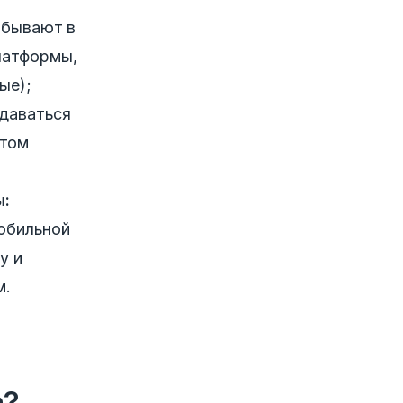
 бывают в
латформы,
ые);
даваться
отом
ы:
обильной
у и
м.
а?