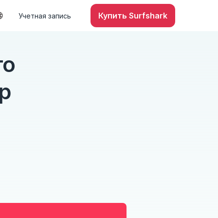
Купить Surfshark
Учетная запись
то
р