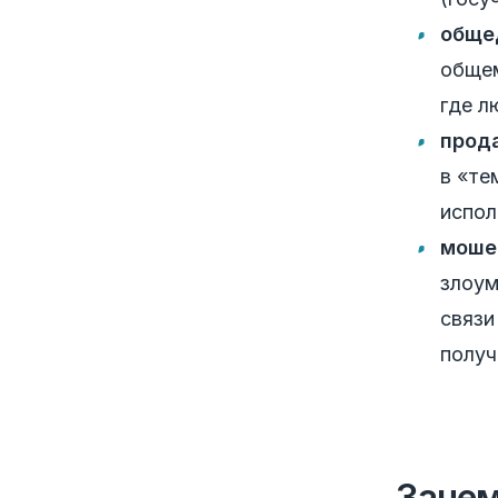
обще
общем
где л
прода
в «те
испол
моше
злоум
связи
получ
Зачем