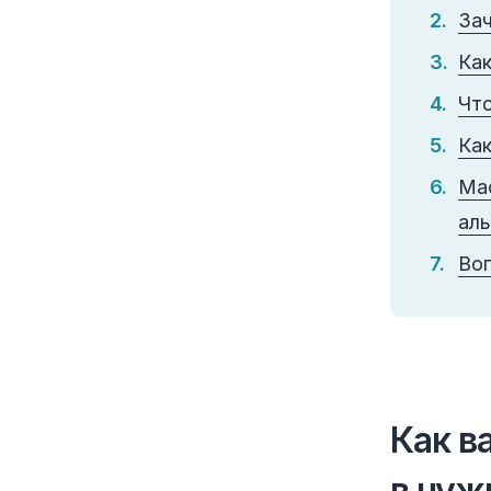
Зач
Как
Что
Как
Мас
ал
Во
Как в
в чуж