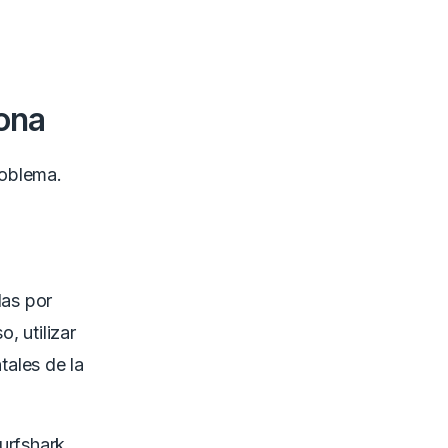
ona
roblema.
das por
, utilizar
tales de la
urfshark,