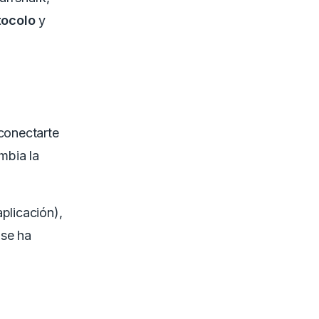
tocolo
y
 conectarte
mbia la
plicación),
 se ha