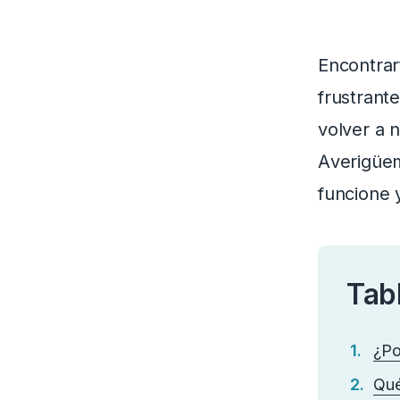
Encontrar
frustrant
volver a 
Averigüem
funcione 
Tab
¿Po
Qué