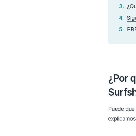
¿Qu
Sig
PR
¿Por q
Surfs
Puede que 
explicamos