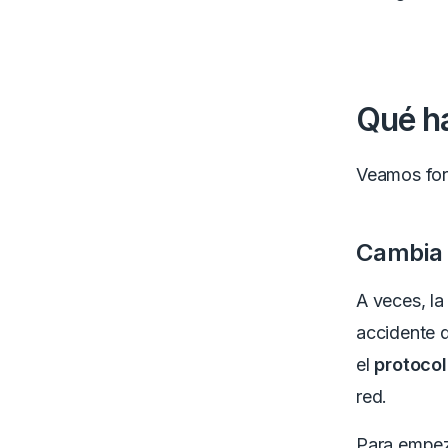
Qué h
Veamos for
Cambia 
A veces, la
accidente q
el
protoco
red.
Para empeza