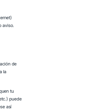
ernet)
o aviso.
ración de
a la
quen tu
etc.) puede
se así