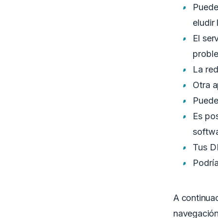
Puede
eludir
El ser
probl
La red
Otra a
Puede
Es pos
softwa
Tus DN
Podría
A continuac
navegación