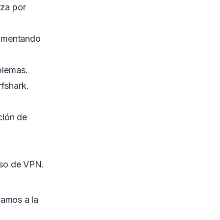
rza por
rimentando
blemas.
rfshark.
ción de
uso de VPN.
vamos a la