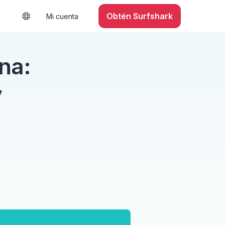
Obtén Surfshark
Mi cuenta
na:
y