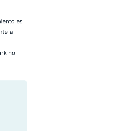
miento es
rte a
ark no