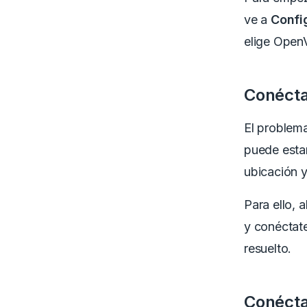
ve a
Confi
elige Open
Conécta
El problema
puede esta
ubicación y
Para ello, 
y conéctate
resuelto.
Conécta