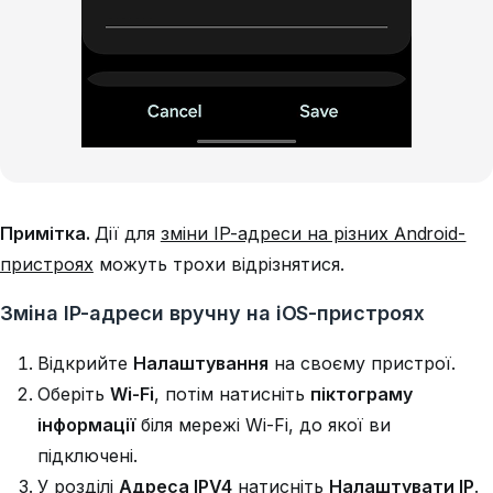
Примітка.
Дії для
зміни IP-адреси на різних Android-
пристроях
можуть трохи відрізнятися.
Зміна IP-адреси вручну на iOS-пристроях
Відкрийте
Налаштування
на своєму пристрої.
Оберіть
Wi-Fi
, потім натисніть
піктограму
інформації
біля мережі Wi-Fi, до якої ви
підключені.
У розділі
Адреса IPV4
натисніть
Налаштувати IP
.