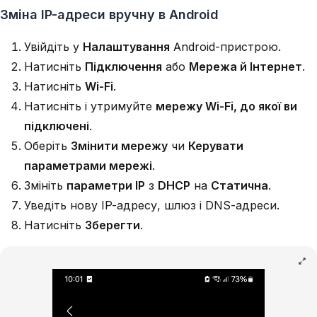
Зміна IP-адреси вручну в Android
Увійдіть у
Налаштування
Android-пристрою.
Натисніть
Підключення
або
Мережа й Інтернет
.
Натисніть
Wi-Fi
.
Натисніть і утримуйте
мережу Wi-Fi, до якої ви
підключені
.
Оберіть
Змінити мережу
чи
Керувати
параметрами мережі
.
Змініть
параметри IP
з
DHCP
на
Статична
.
Уведіть нову IP-адресу, шлюз і DNS-адреси.
Натисніть
Зберегти
.