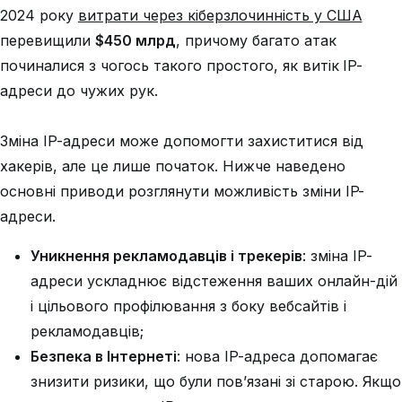
2024 року
витрати через кіберзлочинність у США
перевищили
$450 млрд
, причому багато атак
починалися з чогось такого простого, як витік IP-
адреси до чужих рук.
Зміна IP-адреси може допомогти захиститися від
хакерів, але це лише початок. Нижче наведено
основні приводи розглянути можливість зміни IP-
адреси.
Уникнення рекламодавців і трекерів
: зміна IP-
адреси ускладнює відстеження ваших онлайн-дій
і цільового профілювання з боку вебсайтів і
рекламодавців;
Безпека в Інтернеті
: нова IP-адреса допомагає
знизити ризики, що були пов’язані зі старою. Якщо