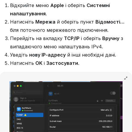
Відкрийте меню
Apple
і оберіть
Системні
налаштування
.
Натисніть
Мережа
й оберіть пункт
Відомості…
біля поточного мережевого підключення.
Перейдіть на вкладку
TCP/IP
і оберіть
Вручну
з
випадаючого меню налаштувань IPv4.
Уведіть
нову IP-адресу
й інші необхідні дані.
Натисніть
OK
і
Застосувати
.