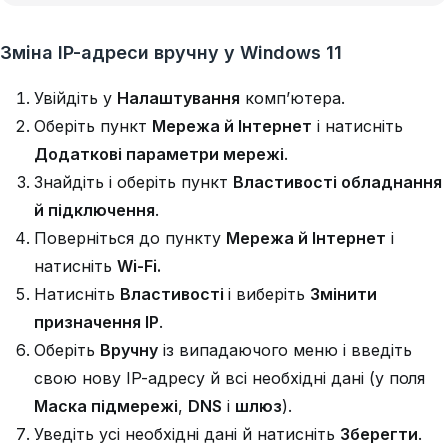
Зміна IP-адреси вручну у Windows 11
Увійдіть у
Налаштування
комп’ютера.
Оберіть пункт
Мережа й Інтернет
і натисніть
Додаткові параметри мережі
.
Знайдіть і оберіть пункт
Властивості обладнання
й підключення
.
Поверніться до пункту
Мережа й Інтернет
і
натисніть
Wi-Fi.
Натисніть
Властивості
і виберіть
Змінити
призначення IP
.
Оберіть
Вручну
із випадаючого меню і введіть
свою нову IP-адресу й всі необхідні дані (у поля
Маска підмережі
,
DNS
і
шлюз
).
Уведіть усі необхідні дані й натисніть
Зберегти
.