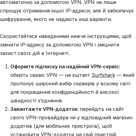
автоматично за допомогою VPN. VPN не лише
спрощує отримання іншої IP-адреси, але й забезпечує
шифрування, якого не надають інші варіанти.
Скористайтеся наведеними нижче інструкціями, щоб
змінити IP-адресу за допомогою VPN і зміцнити
захист своїх дій в Інтернеті.
Оформте підписку на надійний VPN-сервіс:
оберіть сервіс VPN — на кшталт
Surfshark
— який
пропонує широкий вибір серверів у всьому світі
для покращення конфіденційності й високої
швидкості з’єднання.
Завантажте VPN-додаток:
перейдіть на сайт
свого VPN-провайдера чи у відповідний магазин
додатків (для мобільних пристроїв), щоб
установити VPN-додаток на свій пристрій.