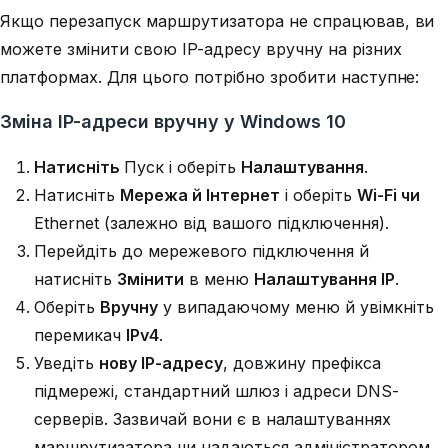
Якщо перезапуск маршрутизатора не спрацював, ви
можете змінити свою IP-адресу вручну на різних
платформах. Для цього потрібно зробити наступне:
Зміна IP-адреси вручну у Windows 10
Натисніть
Пуск і оберіть
Налаштування
.
Натисніть
Мережа й Інтернет
і оберіть
Wi-Fi
чи
Ethernet (залежно від вашого підключення).
Перейдіть до мережевого підключення й
натисніть
Змінити
в меню
Налаштування IP
.
Оберіть
Вручну
у випадаючому меню й увімкніть
перемикач
IPv4
.
Уведіть
нову IP-адресу
, довжину префікса
підмережі, стандартний шлюз і адреси DNS-
серверів. Зазвичай вони є в налаштуваннях
маршрутизатора чи надаються адміністратором