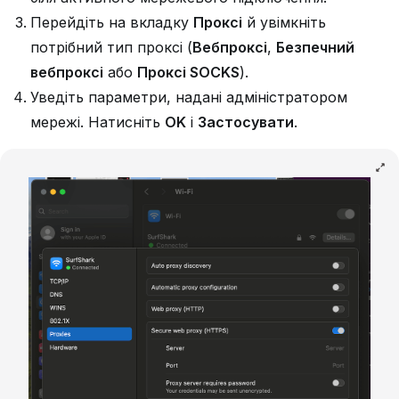
Перейдіть на вкладку
Проксі
й увімкніть
потрібний тип проксі (
Вебпроксі
,
Безпечний
вебпроксі
або
Проксі SOCKS
).
Уведіть параметри, надані адміністратором
мережі. Натисніть
OK
і
Застосувати
.