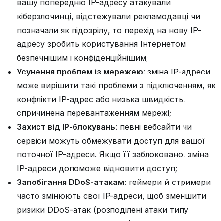
вашу попередню IP-адресу атакували
кіберзлочинці, відстежували рекламодавці чи
позначали як підозрілу, то перехід на нову IP-
адресу зробить користування Інтернетом
безпечнішим і конфіденційнішим;
Усунення проблем із мережею
: зміна IP-адреси
може вирішити такі проблеми з підключенням, як
конфлікти IP-адрес або низька швидкість,
спричинена перевантаженням мережі;
Захист від IP-блокувань
: певні вебсайти чи
сервіси можуть обмежувати доступ для вашої
поточної IP-адреси. Якщо її заблоковано, зміна
IP-адреси допоможе відновити доступ;
Запобігання DDoS-атакам
: геймери й стримери
часто змінюють свої IP-адреси, щоб зменшити
ризики DDoS-атак (розподілені атаки типу