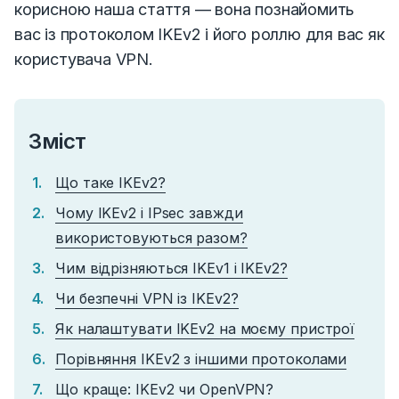
корисною наша
стаття — вона познайомить
вас із протоколом IKEv2 і його роллю для вас як
користувача VPN.
Зміст
Що таке IKEv2?
Чому IKEv2 і IPsec завжди
використовуються разом?
Чим відрізняються IKEv1 і IKEv2?
Чи безпечні VPN із IKEv2?
Як налаштувати IKEv2 на моєму пристрої
Порівняння IKEv2 з іншими протоколами
Що краще: IKEv2 чи OpenVPN?