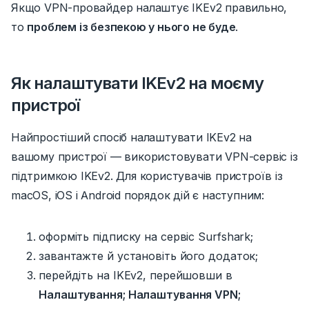
Якщо VPN-провайдер налаштує IKEv2 правильно,
то
проблем із безпекою у нього не буде
.
Як налаштувати IKEv2 на моєму
пристрої
Найпростіший спосіб налаштувати IKEv2 на
вашому пристрої — використовувати VPN-сервіс із
підтримкою IKEv2. Для користувачів пристроїв із
macOS, iOS і Android порядок дій є наступним:
оформіть підписку на сервіс Surfshark;
завантажте й установіть його додаток;
перейдіть на IKEv2, перейшовши в
Налаштування; Налаштування VPN;