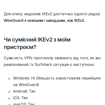
Для опису недоліків IKEv2 достатньо одного рядка:
WireGuard є новішим і швидшим, ніж IKEv2.
Чи сумісний IKEv2 з моїм
пристроєм?
Сумісність VPN-протоколу залежить від того, як він
реалізований. Із Surfshark ситуація є наступною:
Windows: Ні (більшість користувачів перейшли
на WireGuard)
Android: Так
iOS: Так
macOS: Так