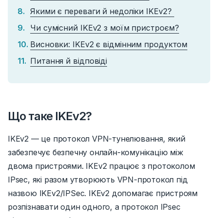
Якими є переваги й недоліки IKEv2?
Чи сумісний IKEv2 з моїм пристроєм?
Висновки: IKEv2 є відмінним продуктом
Питання й відповіді
Що таке IKEv2?
IKEv2 — це протокол VPN-тунелювання, який
забезпечує безпечну онлайн-комунікацію між
двома пристроями. IKEv2 працює з протоколом
IPsec, які разом утворюють VPN-протокол під
назвою IKEv2/IPSec.
IKEv2 допомагає пристроям
розпізнавати один одного, а протокол IPsec