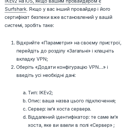
IKEv2 на iOS, якщо вашим провайдером є
Surfshark
.
Якщо у вас інший провайдер і його
сертифікат безпеки вже встановлений у вашій
системі, зробіть таке:
Відкрийте «Параметри» на своєму пристрої,
перейдіть до розділу
«Загальні»
і клацніть
вкладку VPN;
Оберіть
«Додати конфігурацію VPN…»
і
введіть усі необхідні дані:
Тип: IKEv2;
Опис: ваша назва цього підключення;
Сервер: ім’я хоста сервера.
Віддалений ідентифікатор: те саме ім’я
хоста, яке ви ввели в полі
«Сервер»
;