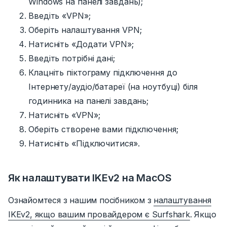
Windows на панелі завдань);
Введіть
«VPN»;
Оберіть налаштування VPN;
Натисніть «Додати
VPN»;
Введіть потрібні дані;
Клацніть піктограму підключення до
Інтернету/аудіо/батареї (на ноутбуці) біля
годинника на панелі завдань;
Натисніть
«VPN»;
Оберіть створене вами підключення;
Натисніть «Підключитися».
Як налаштувати IKEv2 на MacOS
Ознайомтеся з нашим посібником з
налаштування
IKEv2, якщо вашим провайдером є Surfshark
.
Якщо