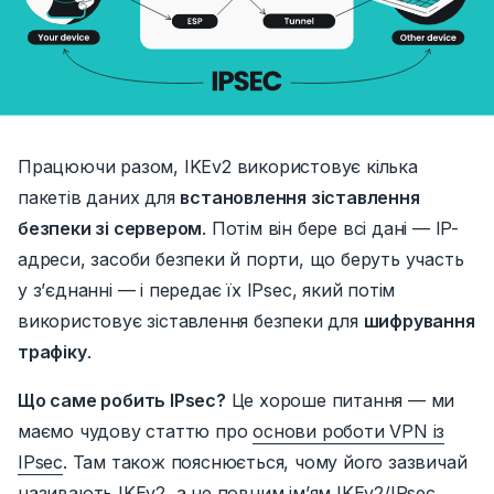
Працюючи разом, IKEv2 використовує кілька
пакетів даних для
встановлення зіставлення
безпеки зі сервером
.
Потім він бере всі
дані —
IP-
адреси, засоби безпеки
й
порти, що беруть участь
у з’єднанні
— і
передає їх IPsec, який потім
використовує зіставлення безпеки для
шифрування
трафіку
.
Що саме робить IPsec?
Це хороше
питання — ми
маємо чудову статтю про
основи роботи VPN із
IPsec
.
Там також пояснюється, чому його зазвичай
називають IKEv2, а не повним ім’ям IKEv2/IPsec