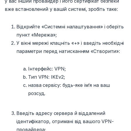
у вас інший провайдер і його сертифікат безпеки
вже встановлений у вашій системі, зробіть таке:
Відкрийте «Системні налаштування» і оберіть
пункт
«Мережа»;
У вікні
мережі
клацніть «+» і введіть необхідні
параметри перед натисканням
«Створити»:
Інтерфейс: VPN;
Тип VPN: IKEv2;
назва сервісу:
будь-яке ім’я на ваш
розсуд.
Введіть адресу сервера й віддалений
ідентифікатор, отримані від вашого VPN-
провайдера;