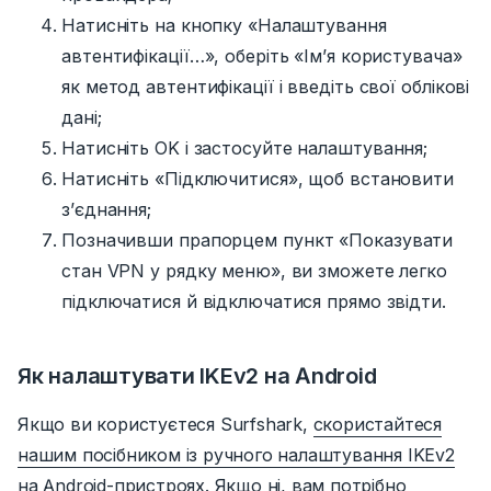
Натисніть на кнопку «Налаштування
автентифікації…», оберіть «Ім’я користувача»
як метод автентифікації і введіть свої облікові
дані;
Натисніть
OK
і застосуйте налаштування;
Натисніть «Підключитися», щоб встановити
з’єднання;
Позначивши
прапорцем пункт «Показувати
стан VPN у рядку меню», ви зможете легко
підключатися й відключатися прямо звідти.
Як налаштувати IKEv2 на Android
Якщо ви користуєтеся Surfshark,
скористайтеся
нашим посібником із ручного налаштування IKEv2
на Android-пристроях
.
Якщо ні, вам потрібно