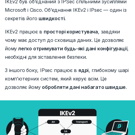
IKEv2 був об’єднаний з IPSec спільними зусиллями
Microsoft і Cisco.
Об’єднання IKEv2 і IPsec — один із
секретів його
швидкості
.
IKEv2 працює в
просторі користувача
, завдяки
чому має доступ до сховища даних.
Це дозволяє
йому
легко отримувати будь-які дані конфігурації
,
необхідні для зіставлення безпеки.
З іншого боку, IPsec працює в
ядрі
, глибокому шарі
комп’ютерних систем, який керує всім.
Це
дозволяє йому
обробляти дані набагато швидше
.