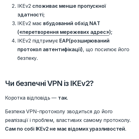
IKEv2
споживає менше пропускної
здатності
;
IKEv2 має
вбудований обхід NAT
(
«перетворення мережевих адрес»
);
IKEv2 підтримує
EAP(розширюваний
протокол автентифікації)
, що посилює його
безпеку.
Чи безпечні VPN із IKEv2?
Коротка відповідь —
так
.
Безпека VPN-протоколу зводиться до його
реалізації і проблем, властивих самому протоколу.
Сам по собі IKEv2 не має відомих уразливостей
.