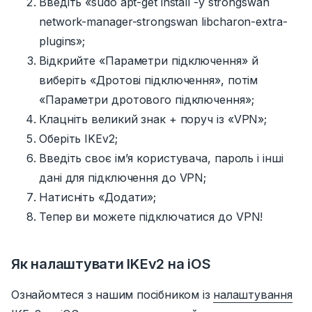
Введіть «sudo apt-get install -y strongswan
network-manager-strongswan libcharon-extra-
plugins»;
Відкрийте
«Параметри підключення» й
виберіть «Дротові підключення», потім
«Параметри дротового підключення»;
Клацніть великий знак + поруч із
«VPN»;
Оберіть IKEv2;
Введіть своє ім’я користувача, пароль і інші
дані для підключення до VPN;
Натисніть
«Додати»;
Тепер ви можете підключатися до VPN!
Як налаштувати IKEv2 на iOS
Ознайомтеся з нашим посібником із
налаштування