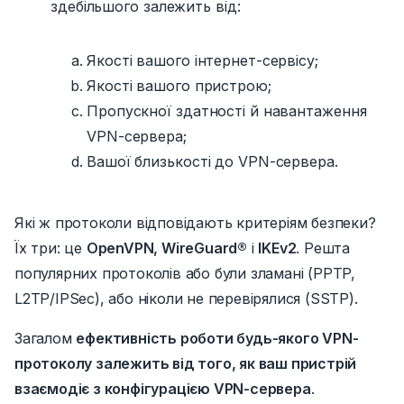
здебільшого залежить від:
Якості вашого інтернет-сервісу;
Якості вашого пристрою;
Пропускної здатності й навантаження
VPN-сервера;
Вашої близькості до VPN-сервера.
Які ж протоколи відповідають критеріям безпеки?
Їх три: це
OpenVPN, WireGuard®
і
IKEv2
.
Решта
популярних протоколів або були зламані (PPTP,
L2TP/IPSec), або ніколи не перевірялися (SSTP).
Загалом
ефективність роботи будь-якого VPN-
протоколу залежить від того, як ваш пристрій
взаємодіє з конфігурацією VPN-сервера
.