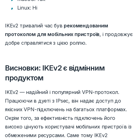
Linux: Ні
IKEv2
тривалий час
був
рекомендованим
протоколом для мобільних пристроїв
, і продовжує
добре справлятися з цією
роллю.
Висновки: IKEv2 є відмінним
продуктом
IKEv2 — надійний і популярний VPN-протокол.
Працюючи в дуеті з IPsec, він надає доступ до
якісних VPN-підключень на багатьох платформах.
Окрім того, за ефективність підключень
його
високо цінують
користувачі мобільних пристроїв із
обмеженими ресурсами.
Саме тому IKEv2