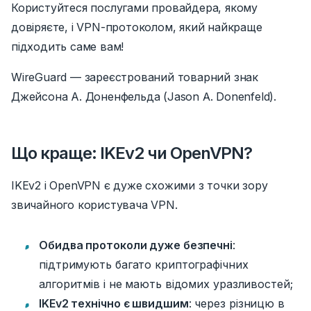
Користуйтеся послугами провайдера, якому
довіряєте, і VPN-протоколом, який найкраще
підходить саме вам!
WireGuard — зареєстрований товарний знак
Джейсона А. Доненфельда (Jason A. Donenfeld).
Що краще: IKEv2 чи OpenVPN?
IKEv2 і OpenVPN є дуже схожими з точки зору
звичайного користувача VPN.
Обидва протоколи дуже безпечні
:
підтримують багато криптографічних
алгоритмів і не мають відомих уразливостей;
IKEv2 технічно є швидшим
: через різницю в