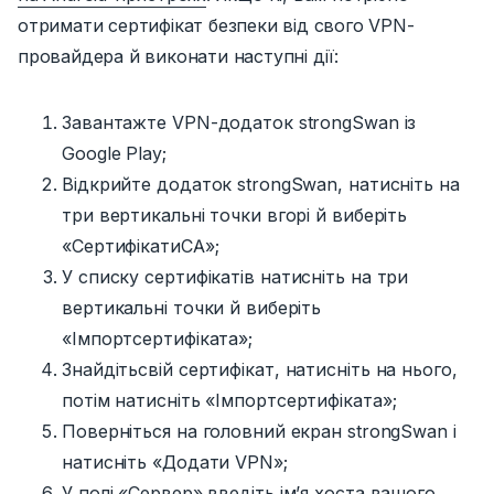
отримати сертифікат безпеки від свого VPN-
провайдера й виконати наступні дії:
Завантажте VPN-додаток strongSwan із
Google Play;
Відкрийте додаток strongSwan, натисніть на
три вертикальні точки вгорі й виберіть
«Сертифікати
CA»;
У списку сертифікатів
натисніть
на три
вертикальні точки й виберіть
«Імпорт
сертифіката»;
Знайдіть
свій сертифікат, натисніть на нього,
потім натисніть «Імпорт
сертифіката»;
Поверніться на головний екран strongSwan і
натисніть «Додати
VPN»;
У полі
«Сервер»
введіть ім’я хоста вашого