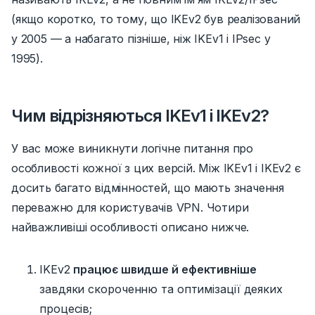
(якщо коротко, то тому, що IKEv2 був реалізований
у
2005 — a
набагато пізніше, ніж IKEv1 і IPsec у
1995).
Чим відрізняються IKEv1 і IKEv2?
У вас може виникнути логічне питання про
особливості кожної з цих версій. Між IKEv1 і IKEv2 є
досить багато відмінностей, що мають значення
переважно для користувачів VPN. Чотири
найважливіші особливості описано нижче.
IKEv2
працює швидше й ефективніше
завдяки скороченню та оптимізації деяких
процесів;