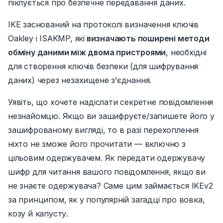
піклується про безпечне передавання даних.
IKE заснований на протоколі визначення ключів
Oakley і ISAKMP, які
визначають поширені методи
обміну даними між двома пристроями
, необхідні
для створення ключів безпеки (для шифрування
даних) через незахищене з’єднання.
Уявіть, що хочете надіслати секретне повідомлення
незнайомцю.
Якщо ви зашифруєте/запишете його у
зашифрованому вигляді, то в разі перехоплення
ніхто не зможе його прочитати
— включно з
цільовим одержувачем.
Як передати одержувачу
шифр для читання вашого повідомлення, якщо ви
не знаєте одержувача?
Саме цим займається IKEv2
за принципом, як у популярній загадці про
вовка,
козу й капусту
.