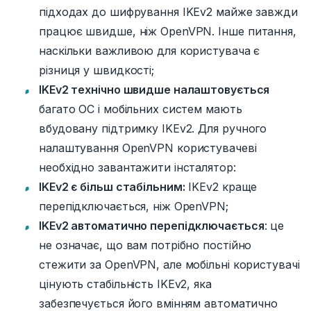
підходах до шифрування IKEv2 майже завжди
працює швидше, ніж OpenVPN.
Інше питання,
наскільки важливою для користувача є
різниця у швидкості;
IKEv2 технічно швидше налаштовується
багато ОС і мобільних систем мають
вбудовану підтримку IKEv2.
Для ручного
налаштування OpenVPN користувачеві
необхідно завантажити інсталятор:
IKEv2 є більш стабільним:
IKEv2 краще
перепідключається, ніж OpenVPN;
IKEv2 автоматично перепідключається
: це
не означає, що вам потрібно постійно
стежити за OpenVPN, але мобільні користувачі
цінують стабільність IKEv2, яка
забезпечується його вмінням автоматично