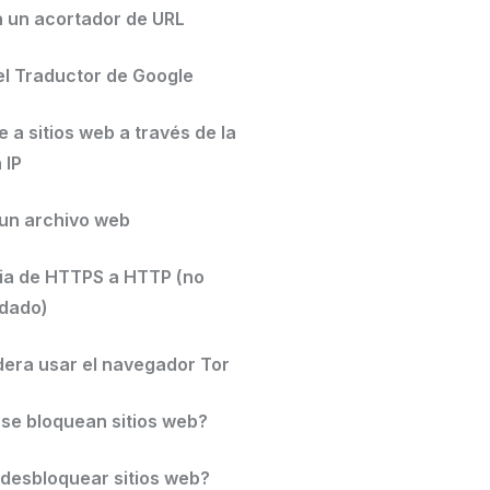
a un acortador de URL
a el Traductor de Google
 a sitios web a través de la
 IP
a un archivo web
ia de HTTPS a HTTP (no
dado)
idera usar el navegador Tor
 se bloquean sitios web?
 desbloquear sitios web?