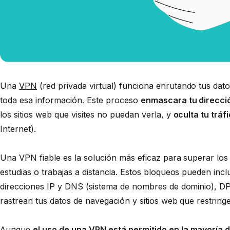
Una
VPN
(red privada virtual) funciona enrutando tus dat
toda esa información. Este proceso
enmascara tu direcció
los sitios web que visites no puedan verla, y
oculta tu tráf
Internet).
Una VPN fiable es la solución más eficaz para superar los
estudias o trabajas a distancia. Estos bloqueos pueden inc
direcciones IP y DNS (sistema de nombres de dominio), DP
rastrean tus datos de navegación y sitios web que restring
Aunque
el uso de una VPN está permitido en la mayoría 