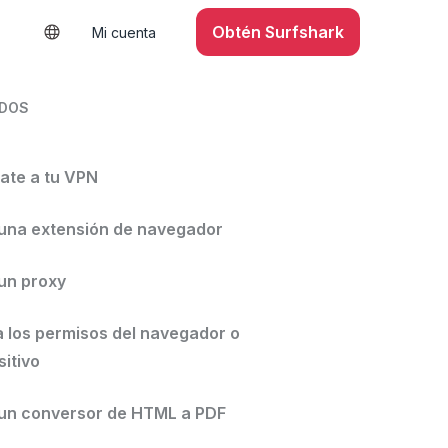
Obtén Surfshark
Mi cuenta
IDOS
tate a tu VPN
a una extensión de navegador
a un proxy
a los permisos del navegador o
sitivo
a un conversor de HTML a PDF