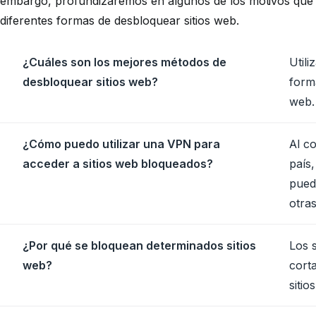
embargo, profundizaremos en algunos de los motivos que 
diferentes formas de desbloquear sitios web.
¿Cuáles son los mejores métodos de
Util
desbloquear sitios web?
form
web.
¿Cómo puedo utilizar una VPN para
Al c
acceder a sitios web bloqueados?
país
puede
otras
¿Por qué se bloquean determinados sitios
Los 
web?
corta
siti