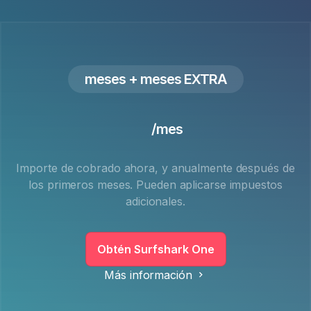
meses
+
meses EXTRA
/mes
Importe de
cobrado ahora, y anualmente después de
los
primeros meses. Pueden aplicarse impuestos
adicionales.
Obtén Surfshark One
Más información