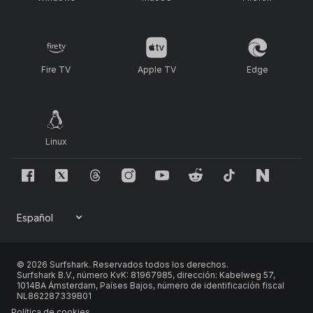
Fire TV
Apple TV
Edge
Linux
© 2026 Surfshark. Reservados todos los derechos.
Surfshark B.V., número KvK: 81967985, dirección: Kabelweg 57,
1014BA Ámsterdam, Países Bajos, número de identificación fiscal
NL862287339B01
Política de cookies