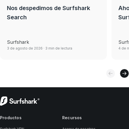
Nos despedimos de Surfshark
Aho
Search
Sur
Surfshark
Surf
3 de agosto de 2026
· 3 min de lectura
4 de 
Productos
Recursos
Surfshark VPN
Acerca de nosotros