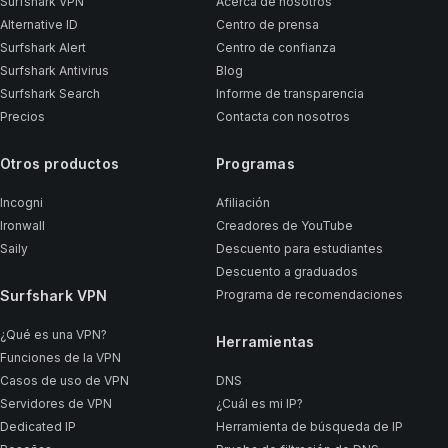
Surfshark VPN
Acerca de nosotros
Alternative ID
Centro de prensa
Surfshark Alert
Centro de confianza
Surfshark Antivirus
Blog
Surfshark Search
Informe de transparencia
Precios
Contacta con nosotros
Otros productos
Programas
Incogni
Afiliación
Ironwall
Creadores de YouTube
Saily
Descuento para estudiantes
Descuento a graduados
Surfshark VPN
Programa de recomendaciones
¿Qué es una VPN?
Herramientas
Funciones de la VPN
Casos de uso de VPN
DNS
Servidores de VPN
¿Cuál es mi IP?
Dedicated IP
Herramienta de búsqueda de IP