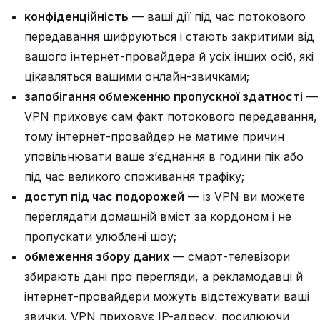
конфіденційність
— ваші дії під час потокового
передавання шифруються і стають закритими від
вашого інтернет-провайдера й усіх інших осіб, які
цікавляться вашими онлайн-звичками;
запобігання обмеженню пропускної здатності
—
VPN приховує сам факт потокового передавання,
тому інтернет-провайдер не матиме причин
уповільнювати ваше з’єднання в години пік або
під час великого споживання трафіку;
доступ під час подорожей
— із VPN ви можете
переглядати домашній вміст за кордоном і не
пропускати улюблені шоу;
обмеження збору даних
— смарт-телевізори
збирають дані про перегляди, а рекламодавці й
інтернет-провайдери можуть відстежувати ваші
звички. VPN приховує IP-адресу, посилюючи