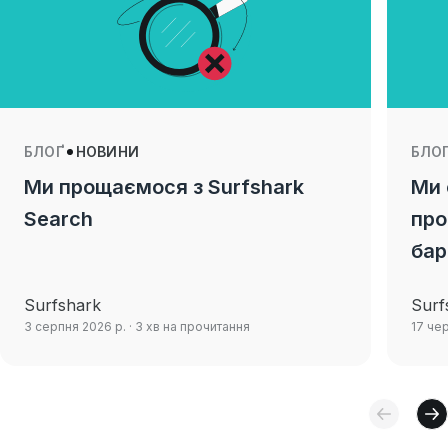
БЛОҐ
НОВИНИ
БЛО
Ми прощаємося з Surfshark
Ми 
Search
про
бар
Surfshark
Surf
3 серпня 2026 р.
· 3 хв на прочитання
17 че