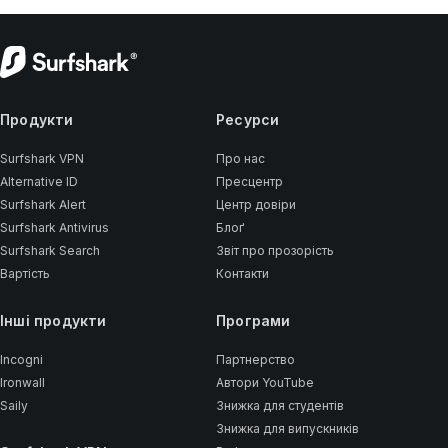
Продукти
Ресурси
Surfshark VPN
Про нас
Alternative ID
Пресцентр
Surfshark Alert
Центр довіри
Surfshark Antivirus
Блоґ
Surfshark Search
Звіт про прозорість
Вартість
Контакти
Інші продукти
Програми
Incogni
Партнерство
Ironwall
Автори YouTube
Saily
Знижка для студентів
Знижка для випускників