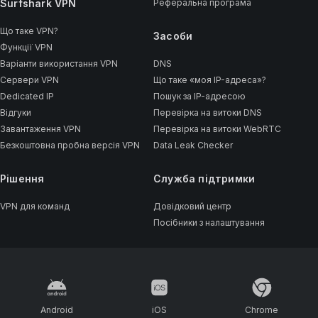
Surfshark VPN
Реферальна програма
Що таке VPN?
Засоби
Функції VPN
Варіанти використання VPN
DNS
Сервери VPN
Що таке «моя IP-адреса»?
Dedicated IP
Пошук за IP-адресою
Відгуки
Перевірка на витоки DNS
Завантаження VPN
Перевірка на витоки WebRTC
Безкоштовна пробна версія VPN
Data Leak Checker
Рішення
Cлужба підтримки
VPN для команд
Довідковий центр
Посібники з налаштування
Android
iOS
Chrome