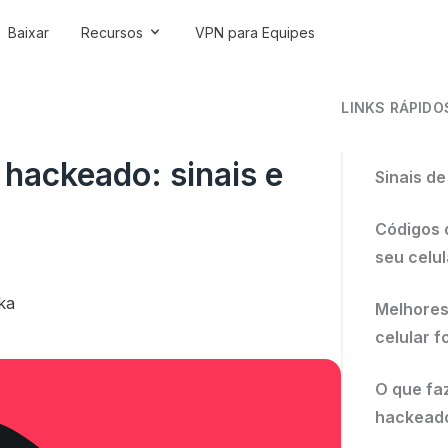
Baixar
Recursos
VPN para Equipes
LINKS RÁPIDO
 hackeado: sinais e
Sinais de
Códigos 
seu celu
ka
Melhores
celular 
O que faz
hackead