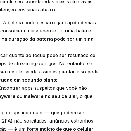
lmente são considerados mais vulneráveis,
atenção aos sinais abaixo:
l
. A bateria pode descarregar rápido demais
e consomem muita energia ou uma bateria
na duração da bateria pode ser um sinal
 ficar quente ao toque pode ser resultado de
ps de streaming ou jogos. No entanto, se
seu celular ainda assim esquentar, isso pode
ecução em segundo plano
;
 Encontrar apps suspeitos que você não
spyware ou malware no seu celular,
o que
e pop-ups incomuns — que podem ser
 (2FA) não solicitadas, anúncios estranhos
gação — é um
forte indício de que o celular