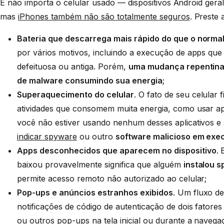
E não importa o celular usado — dispositivos Android gera
mas
iPhones também não são totalmente seguros
. Preste 
Bateria que descarrega mais rápido do que o norma
por vários motivos, incluindo a execução de apps qu
defeituosa ou antiga. Porém,
uma mudança repentina 
de malware consumindo sua energia
;
Superaquecimento do celular
. O fato de seu celular
atividades que consomem muita energia, como usar ap
você não estiver usando nenhum desses aplicativos e 
indicar spyware
ou outro
software malicioso em ex
Apps desconhecidos que aparecem no dispositivo
.
baixou provavelmente significa que alguém
instalou 
permite acesso remoto não autorizado ao celular;
Pop-ups e anúncios estranhos exibidos
. Um fluxo d
notificações de código de autenticação de dois fatores
ou outros pop-ups na tela inicial ou durante a nave