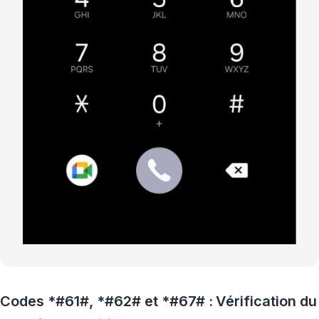
Codes *#61#, *#62# et *#67# : Vérification du