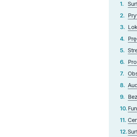
Sur
Pry
Lok
Prę
Str
Pro
Obs
Aud
Bez
Fun
Ce
Sur