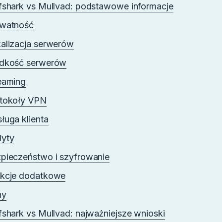
fshark vs Mullvad: podstawowe informacje
watność
alizacja serwerów
dkość serwerów
eaming
tokoły VPN
ługa klienta
yty
pieczeństwo i szyfrowanie
kcje dodatkowe
ny
fshark vs Mullvad: najważniejsze wnioski