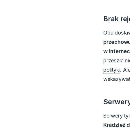
Brak re
Obu dosta
przechowu
w internec
przeszła ni
polityki
.
Ale
wskazywały
Serwery
Serwery ty
Kradzież d