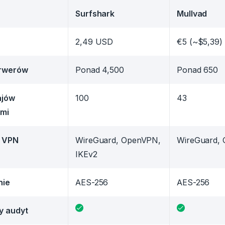
Surfshark
Mullvad
2,49 USD
€5 (~$5,39)
erwerów
Ponad 4,500
Ponad 650
ajów
100
43
ami
y VPN
WireGuard, OpenVPN,
WireGuard,
IKEv2
nie
AES-256
AES-256
y audyt