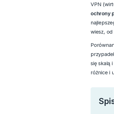
VPN (wirt
ochrony p
najlepsze
wiesz, od
Porówna
przypade
się skalą
różnice i 
Spis