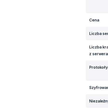
Cena
Liczba s
Liczba kr
z serwer
Protokoł
Szyfrowa
Niezależn