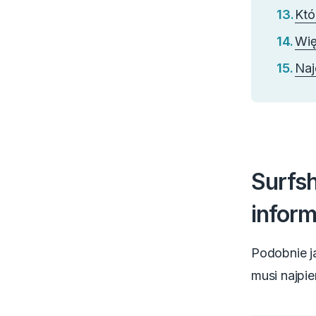
Któ
Wię
Naj
Surfs
inform
Podobnie j
musi najpie