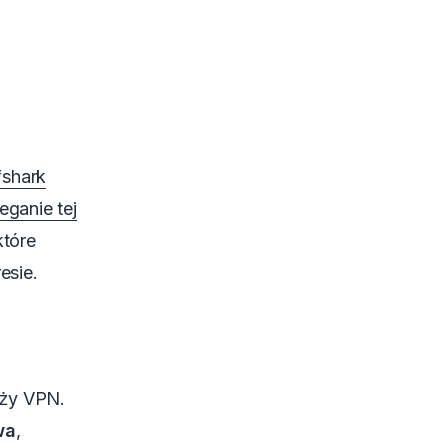
fshark
eganie tej
które
esie.
nży VPN.
wa
,