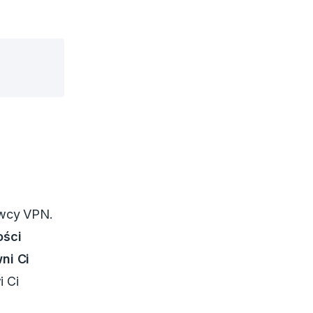
awcy VPN.
ości
ni Ci
i Ci