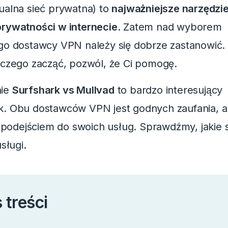
ualna sieć prywatna) to
najważniejsze narzędzie
rywatności w internecie
.
Zatem nad wyborem
go dostawcy VPN należy się dobrze zastanowić. J
 czego zacząć, pozwól, że Ci pomogę.
nie
Surfshark vs Mullvad
to bardzo interesujący
k.
Obu dostawców VPN jest godnych zaufania, al
 i podejściem do swoich usług. Sprawdźmy, jakie 
usługi.
 treści