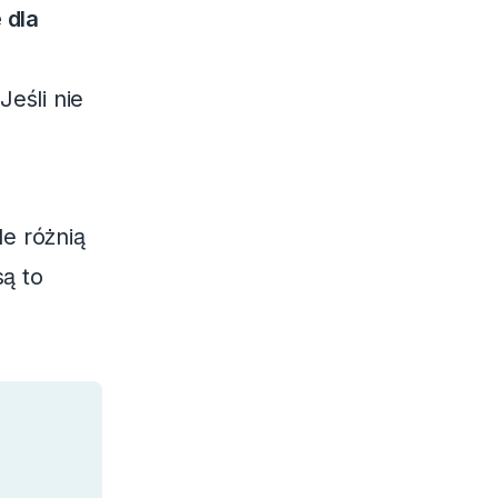
 dla
eśli nie
e różnią
są to