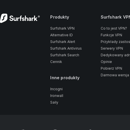
Produkty
Surfshark VP
Surfshark VPN
Co to jest VPN?
Alternative ID
Funkcje VPN
Surfshark Alert
Przykłady zasto
Surfshark Antivirus
Serwery VPN
Surfshark Search
Dedykowany adr
Cennik
Opinie
Pobierz VPN
Darmowa wersja
Inne produkty
Incogni
Ironwall
Saily