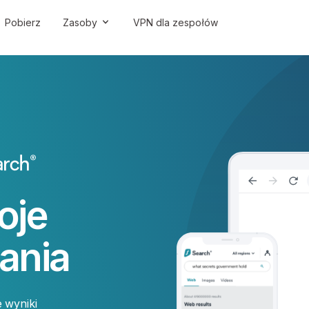
Pobierz
Zasoby
VPN dla zespołów
oje
ania
e wyniki