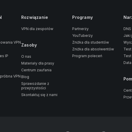
N
Rozwiązanie
Programy
Nar
VPN dla zespołów
Partnerzy
DNS
YouTuberzy
Jaki 
sowania VPN
Zniżka dla studentów
Wysz
Zasoby
Zniżka dla absolwentów
Test
es IP
Program poleceń
Test
O nas
Data
Materiały dla prasy
Centrum zaufania
 próbna VPN
Blog
Po
Sprawozdanie z
przejrzystości
Cent
Skontaktuj się z nami
Prze