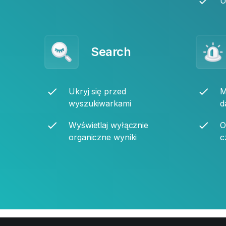
U
Search
Ukryj się przed
M
wyszukiwarkami
d
Wyświetlaj wyłącznie
O
organiczne wyniki
c