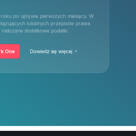
o roku po upływie pierwszych
miesięcy. W
wiązujących lokalnych przepisów prawa
naliczane dodatkowe podatki.
rk One
Dowiedz się więcej