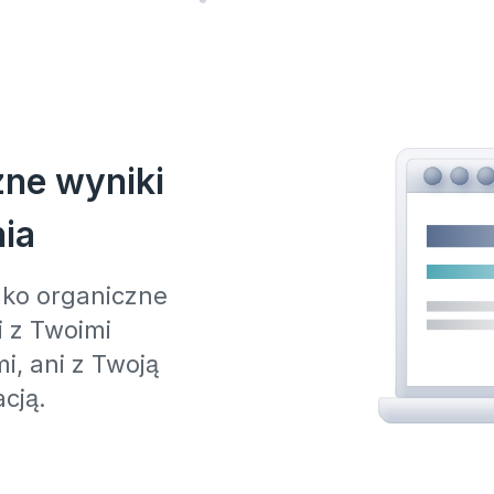
zne wyniki
ia
ylko organiczne
i z Twoimi
, ani z Twoją
cją.