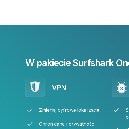
W pakiecie Surfshark On
VPN
Zmieniaj cyfrowe lokalizacje
S
p
Chroń dane i prywatność