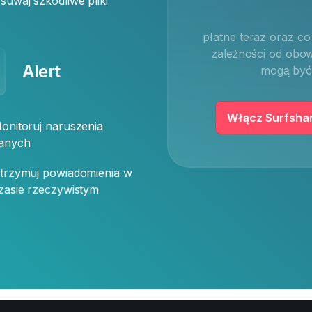
suwaj szkodliwe pliki
płatne teraz oraz c
zależności od obo
Alert
mogą być 
Włącz Surfsha
onitoruj naruszenia
anych
trzymuj powiadomienia w
zasie rzeczywistym