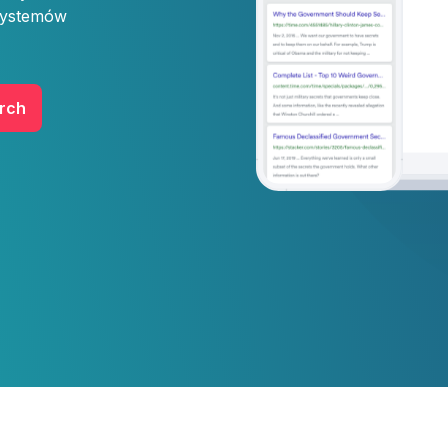
 systemów
arch