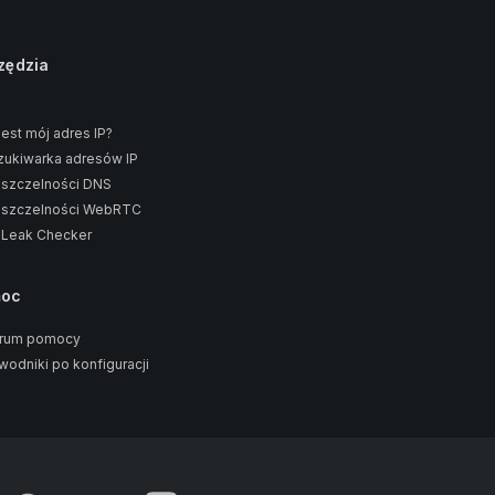
zędzia
jest mój adres IP?
ukiwarka adresów IP
 szczelności DNS
 szczelności WebRTC
 Leak Checker
moc
rum pomocy
wodniki po konfiguracji