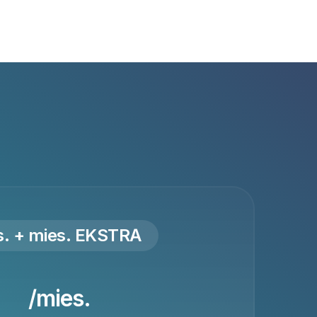
s.
+
mies. EKSTRA
/mies.