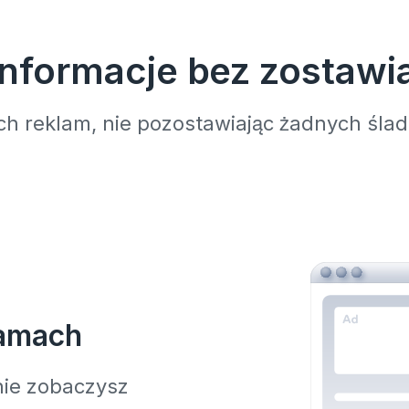
nformacje bez zostawi
ych reklam, nie pozostawiając żadnych śl
lamach
nie zobaczysz