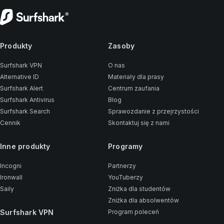
Produkty
Zasoby
Surfshark VPN
O nas
Alternative ID
Materiały dla prasy
Surfshark Alert
Centrum zaufania
Surfshark Antivirus
Blog
Surfshark Search
Sprawozdanie z przejrzystości
Cennik
Skontaktuj się z nami
Inne produkty
Programy
Incogni
Partnerzy
Ironwall
YouTuberzy
Saily
Zniżka dla studentów
Zniżka dla absolwentów
Surfshark VPN
Program poleceń