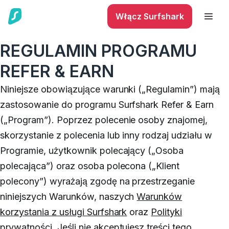
Włącz Surfshark
REGULAMIN PROGRAMU
REFER & EARN
Niniejsze obowiązujące warunki („Regulamin”) mają
zastosowanie do programu Surfshark Refer & Earn
(„Program”).
Poprzez polecenie osoby znajomej,
skorzystanie z polecenia lub inny rodzaj udziału w
Programie, użytkownik polecający („Osoba
polecająca”) oraz osoba polecona („Klient
polecony”) wyrażają zgodę na przestrzeganie
niniejszych Warunków, naszych
Warunków
korzystania z usługi Surfshark
oraz
Polityki
prywatności
.
Jeśli nie akceptujesz treści tego