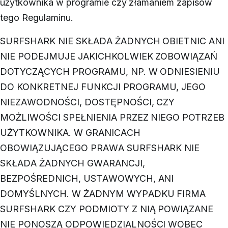
użytkownika w programie czy złamaniem zapisów
tego Regulaminu.
SURFSHARK NIE SKŁADA ŻADNYCH OBIETNIC ANI
NIE PODEJMUJE JAKICHKOLWIEK ZOBOWIĄZAŃ
DOTYCZĄCYCH PROGRAMU, NP. W ODNIESIENIU
DO KONKRETNEJ FUNKCJI PROGRAMU, JEGO
NIEZAWODNOŚCI, DOSTĘPNOŚCI, CZY
MOŻLIWOŚCI SPEŁNIENIA PRZEZ NIEGO POTRZEB
UŻYTKOWNIKA. W GRANICACH
OBOWIĄZUJĄCEGO PRAWA SURFSHARK NIE
SKŁADA ŻADNYCH GWARANCJI,
BEZPOŚREDNICH, USTAWOWYCH, ANI
DOMYŚLNYCH. W ŻADNYM WYPADKU FIRMA
SURFSHARK CZY PODMIOTY Z NIĄ POWIĄZANE
NIE PONOSZĄ ODPOWIEDZIALNOŚCI WOBEC