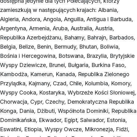
dostępna jedynie dla tych Polecających, którzy
zamieszkują w następujących krajach:
Albania,
Algieria, Andora, Angola, Anguilla, Antigua i Barbuda,
Argentyna, Armenia, Aruba, Australia, Austria,
Republika Azerbejdżanu, Bahamy, Bahrajn, Barbados,
Belgia, Belize, Benin, Bermudy, Bhutan, Boliwia,
Bośnia i Hercegowina, Botswana, Brazylia, Brytyjskie
Wyspy Dziewicze, Brunei, Bułgaria, Burkina Faso,
Kambodża, Kamerun, Kanada, Republika Zielonego
Przylądka, Kajmany, Czad, Chile, Kolumbia, Komory,
Wyspy Cooka, Kostaryka, Wybrzeże Kości Słoniowej,
Chorwacja, Cypr, Czechy, Demokratyczna Republika
Konga, Dania, Dżibuti, Wspólnota Dominiki, Republika
Dominikańska, Ekwador, Egipt, Salwador, Estonia,
Eswatini, Etiopia, Wyspy Owcze, Mikronezja, Fidżi,