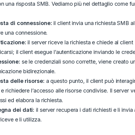
on una risposta SMB. Vediamo più nel dettaglio come fu
esta di connessione:
il client invia una richiesta SMB a
ire una connessione.
ticazione:
il server riceve la richiesta e chiede al client 
icarsi; il client esegue l’autenticazione inviando le crede
ssione:
se le credenziali sono corrette, viene creato u
cazione bidirezionale.
sta delle risorse:
a questo punto, il client può interagir
 e richiedere l’accesso alle risorse condivise.
Il server ve
si ed elabora la richiesta.
gna dei dati:
il server recupera i dati richiesti e li invia 
riceve e li utilizza.