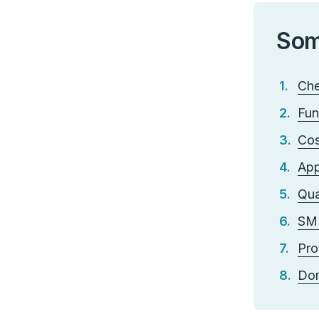
Som
Che
Fun
Cos
App
Qua
SM
Pro
Dom