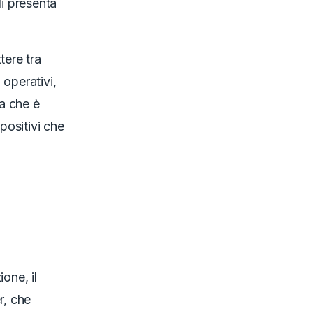
li presenta
tere tra
 operativi,
ca che è
positivi che
one, il
r, che