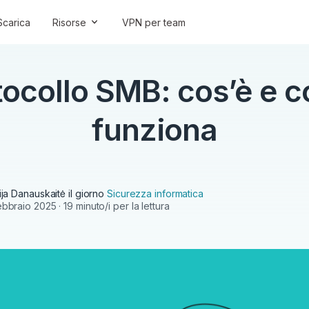
Scarica
Risorse
VPN per team
tocollo SMB: cos’è e 
funziona
vija Danauskaitė
il giorno
Sicurezza informatica
ebbraio 2025
· 19 minuto/i per la lettura