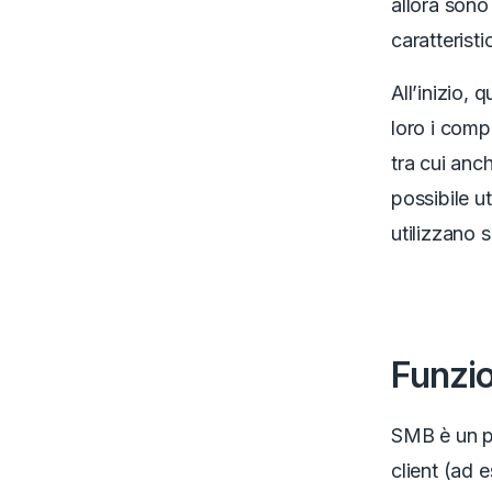
allora sono
caratteristi
All’inizio,
loro i comp
tra cui anc
possibile u
utilizzano s
Funzi
SMB è un pr
client (ad 