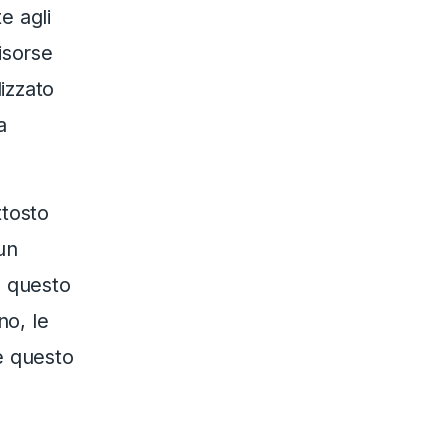
e agli
isorse
izzato
a
ttosto
un
n questo
no, le
re questo