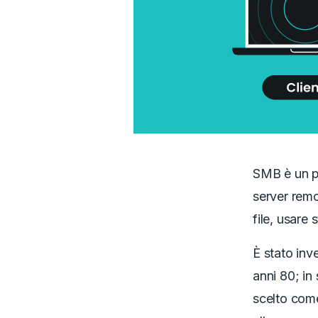
SMB è un p
server remo
file, usare
È stato inv
anni 80; in
scelto come