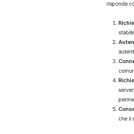
risponde c
Richi
stabil
Auten
autent
Conne
comuni
Richie
server
permes
Conse
che li 