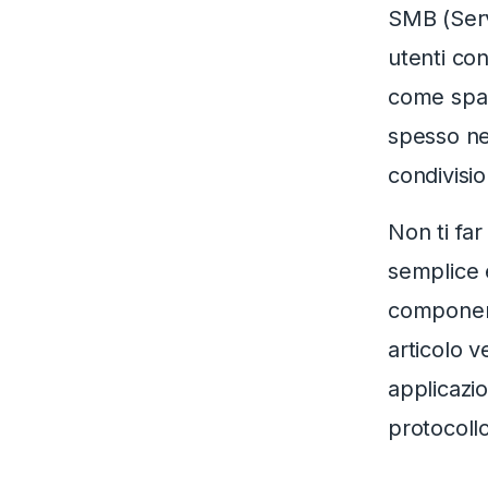
SMB (Serv
utenti con
come spaz
spesso nel
condivisio
Non ti far
semplice 
component
articolo 
applicazio
protocoll