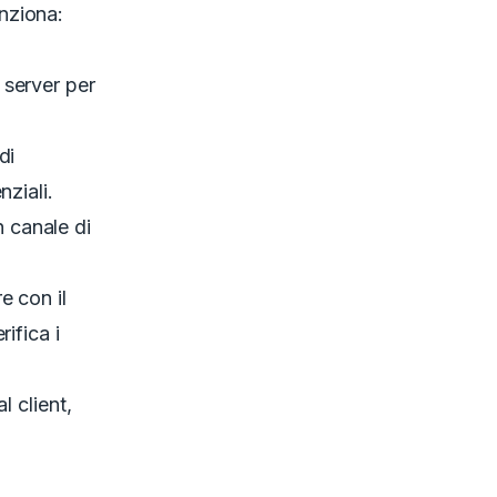
nziona:
l server per
di
nziali.
n canale di
e con il
rifica i
al client,