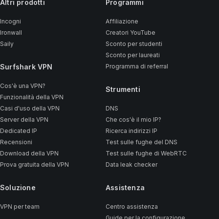
Altri prodotti
Programmi
Incogni
Affiliazione
Ironwall
Creatori YouTube
Saily
Sconto per studenti
Sconto per laureati
Surfshark VPN
Programma di referral
Cos'è una VPN?
Strumenti
Funzionalità della VPN
Casi d'uso della VPN
DNS
Server della VPN
Che cos'è il mio IP?
Dedicated IP
Ricerca indirizzi IP
Recensioni
Test sulle fughe del DNS
Download della VPN
Test sulle fughe di WebRTC
Prova gratuita della VPN
Data leak checker
Soluzione
Assistenza
VPN per team
Centro assistenza
Guide per la configurazione