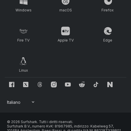
Windows
macOS
Firefox
Fire TV
Apple TV
Edge
Linux
© 2026 Surfshark. Tutti i diritti riservati.
Surfshark B.V., numero KvK: 81967985, indirizzo: Kabelweg 57,
1014BA Amsterdam, Paesi Bassi, n. di partita IVA NL862287339B01