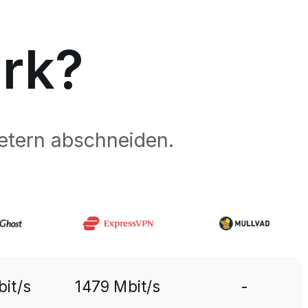
rk?
etern abschneiden.
it/s
1479 Mbit/s
-