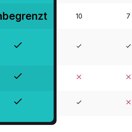
nbegrenzt
10
7