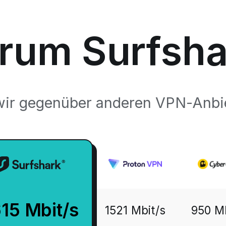
rum Surfsha
 wir gegenüber anderen VPN-Anbi
15 Mbit/s
1521 Mbit/s
950 Mb