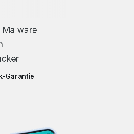
d Malware
m
acker
k-Garantie