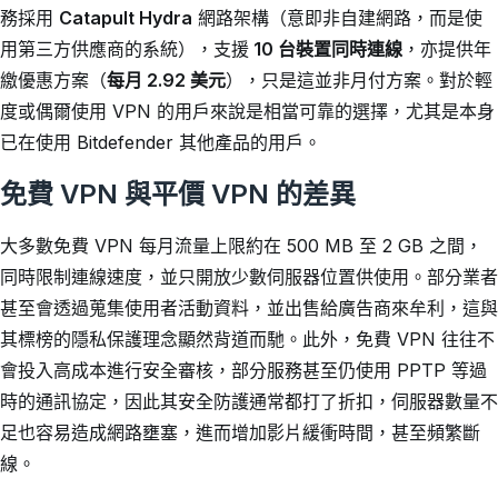
務採用
Catapult Hydra
網路架構（意即非自建網路，而是使
用第三方供應商的系統），支援
10 台裝置同時連線
，亦提供年
繳優惠方案（
每月 2.92 美元
），只是這並非月付方案。對於輕
度或偶爾使用 VPN 的用戶來說是相當可靠的選擇，尤其是本身
已在使用 Bitdefender 其他產品的用戶。
免費 VPN 與平價 VPN 的差異
大多數免費 VPN 每月流量上限約在 500 MB 至 2 GB 之間，
同時限制連線速度，並只開放少數伺服器位置供使用。部分業者
甚至會透過蒐集使用者活動資料，並出售給廣告商來牟利，這與
其標榜的隱私保護理念顯然背道而馳。此外，免費 VPN 往往不
會投入高成本進行安全審核，部分服務甚至仍使用 PPTP 等過
時的通訊協定，因此其安全防護通常都打了折扣，伺服器數量不
足也容易造成網路壅塞，進而增加影片緩衝時間，甚至頻繁斷
線。