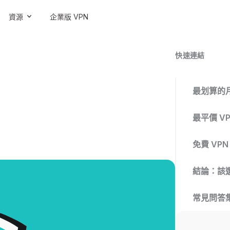
資源
企業版 VPN
快速連結
最划算的月
最平價 V
免費 VPN
結論：該選
常見問答