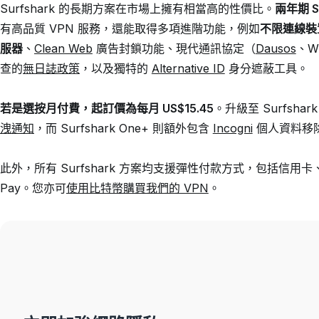
Surfshark 的長期方案在市場上擁有相當高的性價比。
兩年期 S
有高品質 VPN 服務，還能取得多項進階功能，例如
不限連線裝置
服器
、
Clean Web
廣告封鎖功能、現代通訊協定（
Dausos
、W
查的
無日誌政策
，以及獨特的
Alternative ID
身分遮蔽工具。
若是選按月付費，起訂價為每月 US$15.45
。升級至 Surfsha
洩通知
，而 Surfshark One+ 則額外包含
Incogni
個人資料移
此外，所有 Surfshark 方案均支援彈性付款方式，包括信用卡、簽帳金
Pay。您亦可
使用比特幣購買我們的 VPN
。