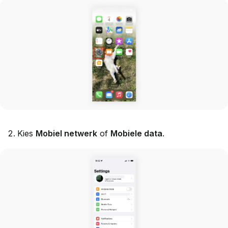
Kies
Mobiel netwerk
of
Mobiele data
.