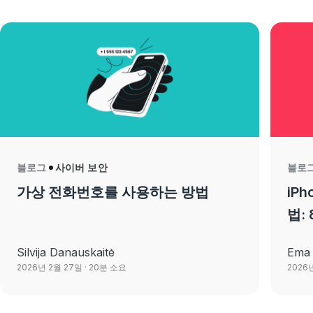
블로그
사이버 보안
블로
가상 전화번호를 사용하는 방법
iP
법:
Silvija Danauskaitė
Ema 
2026년 2월 27일
· 20분 소요
2026