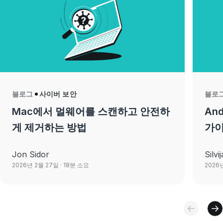
블로그
사이버 보안
블로
Mac에서 멀웨어를 스캔하고 안전하
An
게 제거하는 방법
가이
Jon Sidor
Silvi
2026년 2월 27일
· 18분 소요
2026