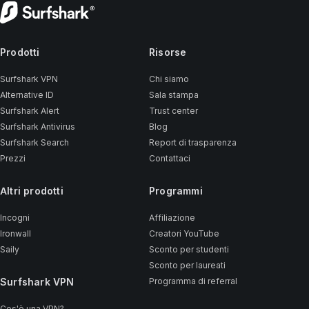
Prodotti
Risorse
Surfshark VPN
Chi siamo
Alternative ID
Sala stampa
Surfshark Alert
Trust center
Surfshark Antivirus
Blog
Surfshark Search
Report di trasparenza
Prezzi
Contattaci
Altri prodotti
Programmi
Incogni
Affiliazione
Ironwall
Creatori YouTube
Saily
Sconto per studenti
Sconto per laureati
Surfshark VPN
Programma di referral
Cos'è una VPN?