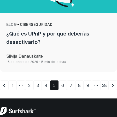
BLOG
CIBERSEGURIDAD
¿Qué es UPnP y por qué deberías
desactivarlo?
Silvija Danauskaitė
16 de enero de 2026
· 15 min de lectura
…
…
1
2
3
4
5
6
7
8
9
38