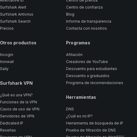
Alternative ID
Centro de prensa
Surfshark Alert
Centro de confianza
Surfshark Antivirus
Blog
Surfshark Search
Informe de transparencia
Precios
Contacta con nosotros
Otros productos
Programas
Incogni
Afiliación
Ironwall
Creadores de YouTube
Saily
Descuento para estudiantes
Descuento a graduados
Surfshark VPN
Programa de recomendaciones
¿Qué es una VPN?
Herramientas
Funciones de la VPN
Casos de uso de VPN
DNS
Servidores de VPN
¿Cuál es mi IP?
Dedicated IP
Herramienta de búsqueda de IP
Reseñas
Prueba de filtración de DNS