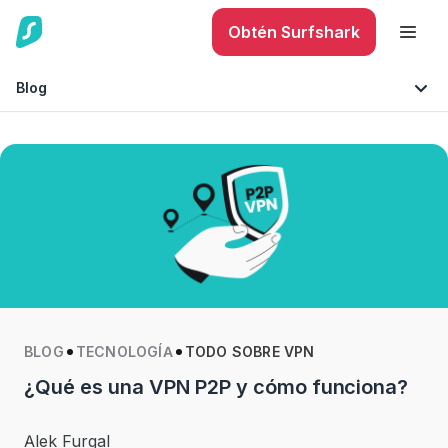
Obtén Surfshark
Blog
Seguridad móvil
Consejos y sugerencias
Seguridad en Internet
Tecnología
BLOG
TECNOLOGÍA
TODO SOBRE VPN
¿Qué es una VPN P2P y cómo funciona?
Alek Furgal