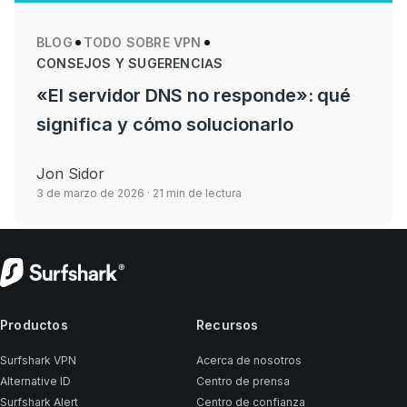
BLOG
TODO SOBRE VPN
CONSEJOS Y SUGERENCIAS
«El servidor DNS no responde»: qué
significa y cómo solucionarlo
Jon Sidor
3 de marzo de 2026
· 21 min de lectura
Productos
Recursos
Surfshark VPN
Acerca de nosotros
Alternative ID
Centro de prensa
Surfshark Alert
Centro de confianza