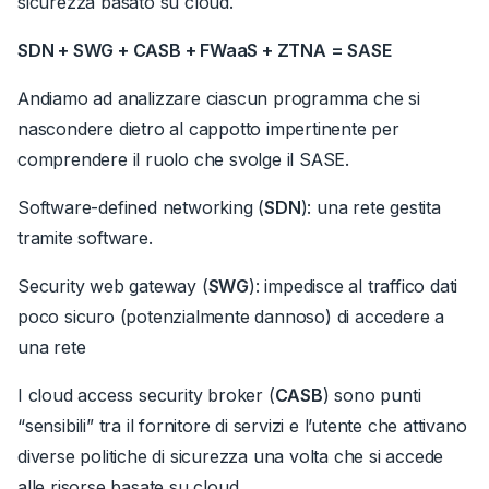
sicurezza basato su cloud.
SDN + SWG + CASB + FWaaS + ZTNA = SASE
Andiamo ad analizzare ciascun programma che si
nascondere dietro al cappotto
impertinente
per
comprendere il ruolo che svolge il SASE.
Software-defined networking
(
SDN
): una rete gestita
tramite software.
Security web gateway
(
SWG
): impedisce al traffico dati
poco sicuro (potenzialmente dannoso) di accedere a
una rete
I cloud access security broker
(
CASB
) sono punti
“sensibili” tra il fornitore di servizi e l’utente che attivano
diverse politiche di sicurezza una volta che si accede
alle risorse basate su cloud.