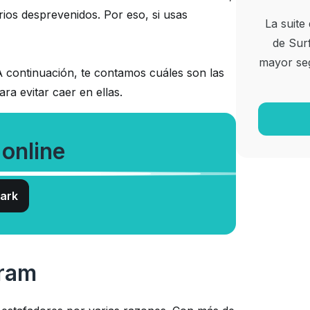
rios desprevenidos. Por eso, si usas
La suite
de Surf
mayor seg
A continuación, te contamos cuáles son las
a evitar caer en ellas.
 online
ark
gram