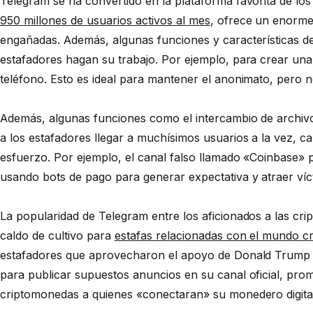
Telegram se ha convertido en la plataforma favorita de lo
950 millones de usuarios activos al mes
, ofrece un enorme 
engañadas. Además, algunas funciones y características de 
estafadores hagan su trabajo. Por ejemplo, para crear un
teléfono. Esto es ideal para mantener el anonimato, pero n
Además, algunas funciones como el intercambio de archivo
a los estafadores llegar a muchísimos usuarios a la vez,
esfuerzo. Por ejemplo, el canal falso llamado «Coinbase» 
usando bots de pago para generar expectativa y atraer ví
La popularidad de Telegram entre los aficionados a las cr
caldo de cultivo para
estafas relacionadas con el mundo cr
estafadores que aprovecharon el apoyo de Donald Trump a
para publicar supuestos anuncios en su canal oficial, pro
criptomonedas a quienes «conectaran» su monedero digita