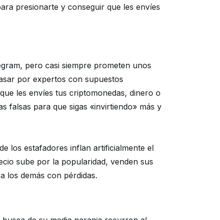
ara presionarte y conseguir que les envíes
legram, pero casi siempre prometen unos
 pasar por expertos con supuestos
a que les envíes tus criptomonedas, dinero o
 falsas para que sigas «invirtiendo» más y
os estafadores inflan artificialmente el
ecio sube por la popularidad, venden sus
o a los demás con pérdidas.
 busca de su media naranja
recurren al