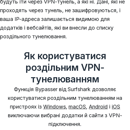
будуть іти через VPN-тунель, а які ні. Дані, які не
проходять через тунель, не зашифровуються, і
ваша IP-адреса залишається видимою для
додатків і вебсайтів, які ви внесли до списку
роздільного тунелювання.
Як користуватися
роздільним VPN-
тунелюванням
Функція Bypasser від Surfshark дозволяє
користуватися роздільним тунелюванням на
пристроях із
Windows
,
macOS
,
Android
і
iOS
виключаючи вибрані додатки й сайти з VPN-
підключення.