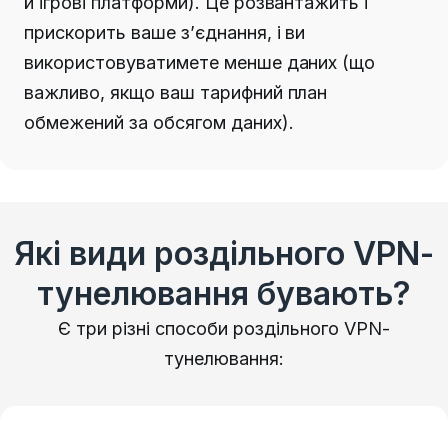
й ігрові платформи). Це розвантажить і
прискорить ваше з’єднання, і ви
використовуватимете менше даних (що
важливо, якщо ваш тарифний план
обмежений за обсягом даних).
Які види роздільного VPN-
тунелювання бувають?
Є три різні способи роздільного VPN-
тунелювання: