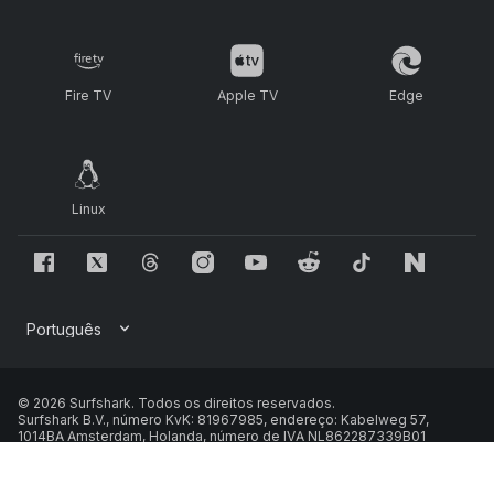
Fire TV
Apple TV
Edge
Linux
© 2026 Surfshark. Todos os direitos reservados.
Surfshark B.V., número KvK: 81967985, endereço: Kabelweg 57,
1014BA Amsterdam, Holanda, número de IVA NL862287339B01
Política de Cookies
Política de privacidade
•
Termos de serviço