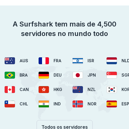
A Surfshark tem mais de 4,500
servidores no mundo todo
AUS
FRA
ISR
NL
BRA
DEU
JPN
SG
CAN
HKG
NZL
KO
CHL
IND
NOR
ES
Todos os servidores