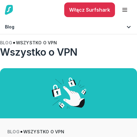
Włącz Surfshark
Blog
BLOG
WSZYSTKO O VPN
Wszystko o VPN
Bezpieczny telefon
Wskazówki i porady
Ochrona tożsamości
Technologia
BLOG
WSZYSTKO O VPN