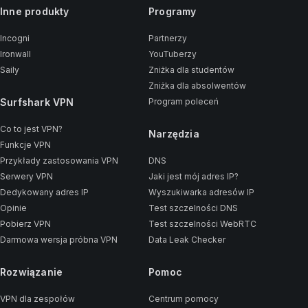
Inne produkty
Programy
Incogni
Partnerzy
Ironwall
YouTuberzy
Saily
Zniżka dla studentów
Zniżka dla absolwentów
Surfshark VPN
Program poleceń
Co to jest VPN?
Narzędzia
Funkcje VPN
Przykłady zastosowania VPN
DNS
Serwery VPN
Jaki jest mój adres IP?
Dedykowany adres IP
Wyszukiwarka adresów IP
Opinie
Test szczelności DNS
Pobierz VPN
Test szczelności WebRTC
Darmowa wersja próbna VPN
Data Leak Checker
Rozwiązanie
Pomoc
VPN dla zespołów
Centrum pomocy