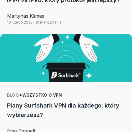
IPv4 vs IPv6: który protokół jest lepszy?
Martynas Klimas
10 lutego 2026
· 10 min czytania
BLOG
WSZYSTKO O VPN
Plany Surfshark VPN dla każdego: który
wybierzesz?
Ema Pennell