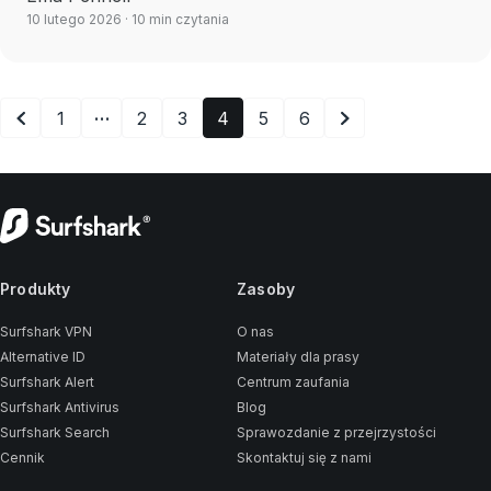
10 lutego 2026
· 10 min czytania
…
1
2
3
4
5
6
Produkty
Zasoby
Surfshark VPN
O nas
Alternative ID
Materiały dla prasy
Surfshark Alert
Centrum zaufania
Surfshark Antivirus
Blog
Surfshark Search
Sprawozdanie z przejrzystości
Cennik
Skontaktuj się z nami