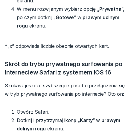
ekranu.
W menu rozwijanym
wybierz opcję „
Prywatna
”,
po czym dotknij „
Gotowe
” w
prawym dolnym
rogu
ekranu.
*„x” odpowiada liczbie obecnie otwartych kart.
Skrót do trybu prywatnego surfowania po
internecie
w
Safari z systemem iOS
16
Szukasz jeszcze szybszego sposobu przełączenia się
w tryb prywatnego surfowania po internecie?
Oto
on:
Otwórz Safari.
Dotknij i przytrzymaj ikonę „
Karty
” w
prawym
dolnym rogu
ekranu.